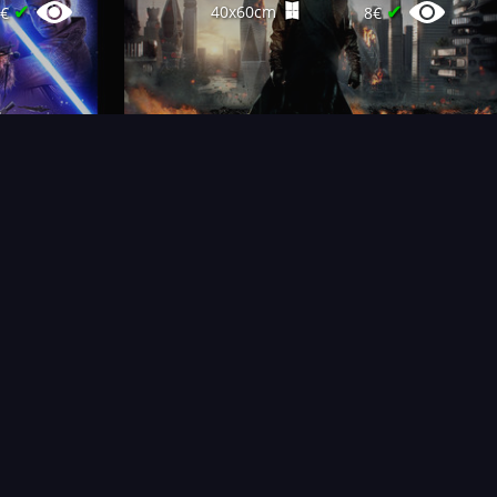
✔
✔
40x60cm
2€
8€
T