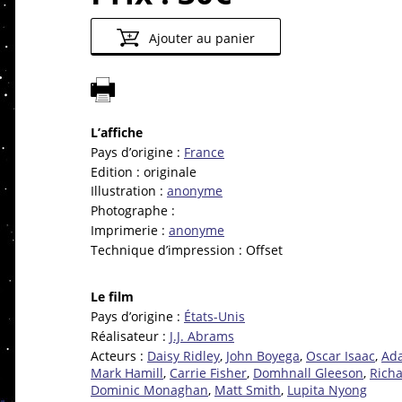
Ajouter au panier
L’affiche
Pays d’origine :
France
Edition :
originale
Illustration :
anonyme
Photographe :
Imprimerie :
anonyme
Technique d’impression :
Offset
Le film
Pays d’origine :
États-Unis
Réalisateur :
J.J. Abrams
Acteurs :
Daisy Ridley
,
John Boyega
,
Oscar Isaac
,
Ada
Mark Hamill
,
Carrie Fisher
,
Domhnall Gleeson
,
Richa
Dominic Monaghan
,
Matt Smith
,
Lupita Nyong