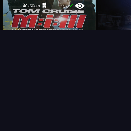
✔
40x60cm
15€