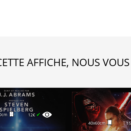
CETTE AFFICHE, NOUS VOUS
✔
0cm
12€
40x60cm
1