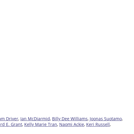
m Driver
,
Ian McDiarmid
,
Billy Dee Williams
,
Joonas Suotamo
,
rd E. Grant
,
Kelly Marie Tran
,
Naomi Ackie
,
Keri Russell
,