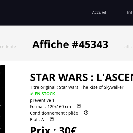
Accueil
In
Affiche #45343
écédente
affi
STAR WARS : L'ASC
Titre original :
Star Wars: The Rise of Skywalker
✔ EN STOCK
préventive 1
Format :
120x160 cm
Conditionnement :
pliée
Etat :
A
Prix :
30€