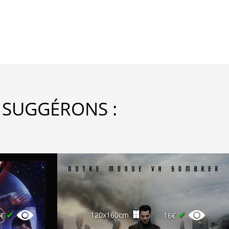
 SUGGÉRONS :
✔
✔
120x160cm
5€
16€