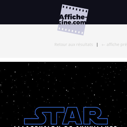
Retour aux résultats
|
← affiche pr