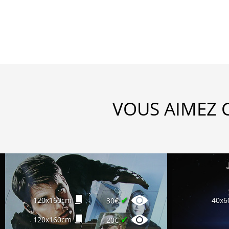
VOUS AIMEZ 
✔
120x160cm
40x6
30€
✔
120x160cm
20€