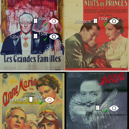
300€
100€
120x160cm
60x80cm
✔
✔
150€
120x160cm
✔
300€
60x80cm
✔
45€
80x120cm
✔