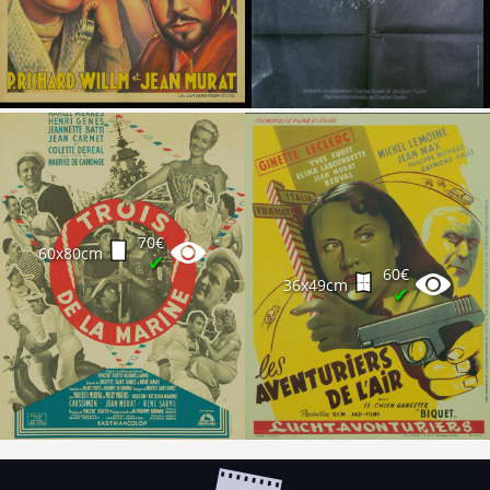
70€
60x80cm
✔
60€
36x49cm
✔