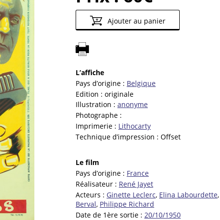
Ajouter au panier
L’affiche
Pays d’origine :
Belgique
Edition :
originale
Illustration :
anonyme
Photographe :
Imprimerie :
Lithocarty
Technique d’impression :
Offset
Le film
Pays d’origine :
France
Réalisateur :
René Jayet
Acteurs :
Ginette Leclerc
,
Elina Labourdette
Berval
,
Philippe Richard
Date de 1ère sortie :
20/10/1950