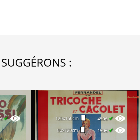
 SUGGÉRONS :
✔
✔
120x160cm
0€
450€
✔
80x120cm
150€