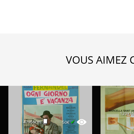
VOUS AIMEZ 
120x1
✔
47x66cm
50€