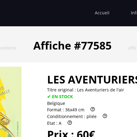
Accueil
In
Affiche #77585
écédente
affi
LES AVENTURIERS
Titre original :
Les Aventuriers de l'air
✔ EN STOCK
Belgique
Format :
36x49 cm
Conditionnement :
pliée
Etat :
A
Prix :
60€