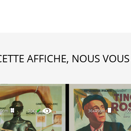
CETTE AFFICHE, NOUS VOUS
✔
60cm
36x49cm
70€
10