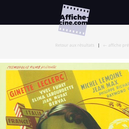
Retour aux résultats
|
← affiche pr