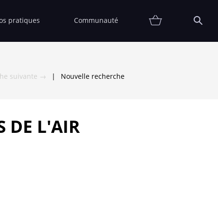
fos pratiques
Communauté
Promotions
Contact
Affiche
FAQ
Etat
Collectionneur
Thématiques
Partenaires
Vendre
Vendu
che suivante →
|
Nouvelle recherche
 DE L'AIR