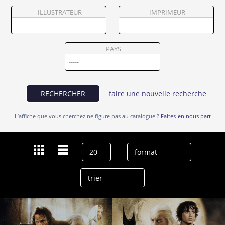
Partenaires
ILLUSTRATEUR
IMPRIMEUR
Vendre
PAYS
RECHERCHER
faire une nouvelle recherche
L’affiche que vous cherchez ne figure pas au catalogue ?
Faites-en nous part
Dernières recherches
Ian McKellen
effacer l’historique