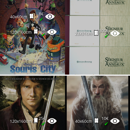
8€
40x60cm
✔
16€
300€
120x160cm
23x31cm
✔
✔
25€
10€
120x160cm
40x60cm
✔
✔