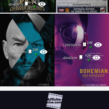
8€
40x60cm
✔
8€
40x60cm
✔
24€
120x160cm
✔
20€
120x160cm
✔
12€
40x60cm
✔