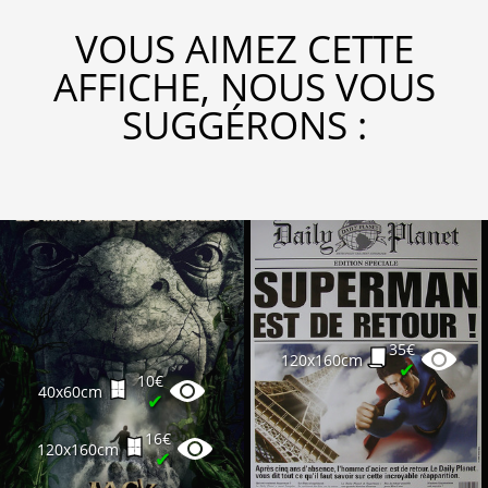
VOUS AIMEZ CETTE
AFFICHE, NOUS VOUS
SUGGÉRONS :
35€
120x160cm
✔
10€
40x60cm
✔
16€
120x160cm
✔