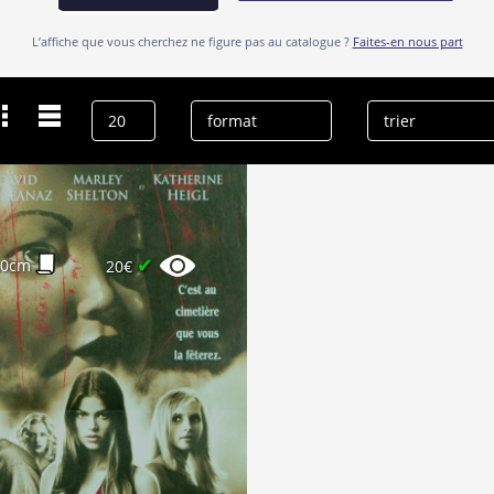
L’affiche que vous cherchez ne figure pas au catalogue ?
Faites-en nous part
Dernières recherches
Denise Richards
effacer l’historique
✔
60cm
20€