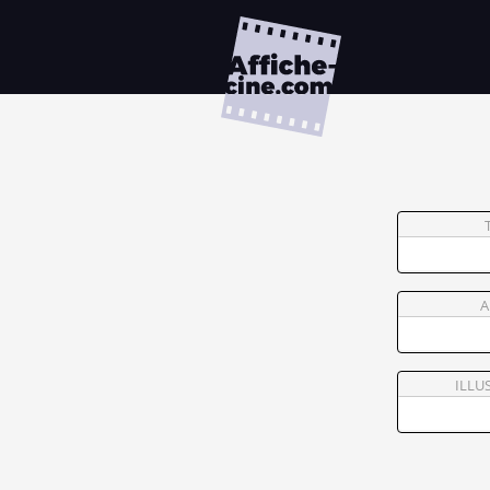
A
ILLU