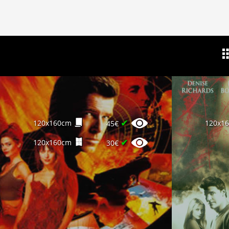
✔
120x160cm
120x1
45€
✔
120x160cm
30€