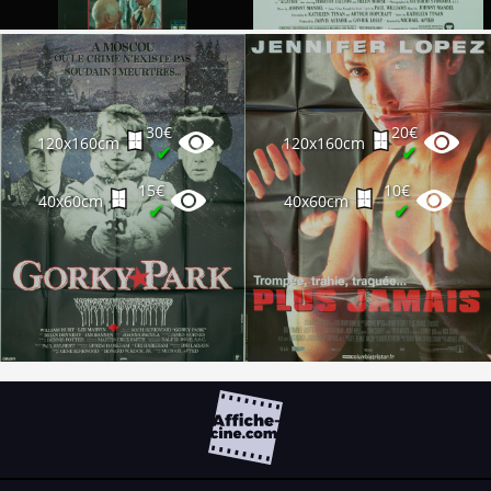
30€
20€
120x160cm
120x160cm
✔
✔
15€
10€
40x60cm
40x60cm
✔
✔