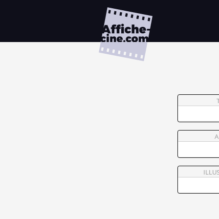
A
ILLU