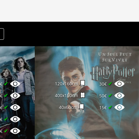
✔
✔
120x160cm
4€
30€
✔
✔
400x150cm
0€
50€
✔
✔
40x60cm
0€
15€
✔
5€
✔
5€