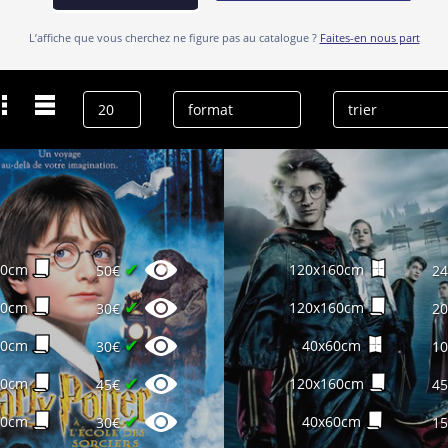
L’affiche que vous cherchez ne figure pas au catalogue ?
Faites-en nous part
Dernières recherches
Daniel Radcliffe
effacer l’historique
✔
60cm
120x160cm
50€
2
✔
60cm
120x160cm
30€
2
✔
60cm
40x60cm
30€
1
✔
60cm
120x160cm
45€
4
✔
60cm
40x60cm
30€
1