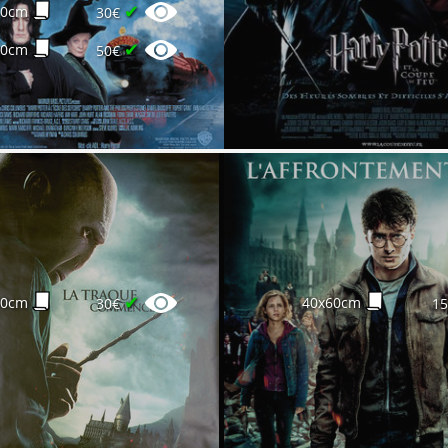
✔
60cm
30€
✔
60cm
50€
✔
60cm
40x60cm
30€
1