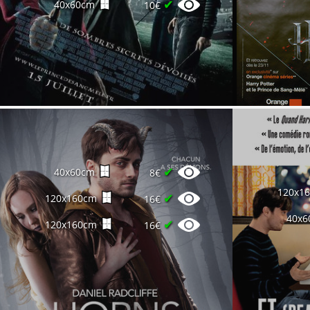
✔
40x60cm
10€
✔
40x60cm
8€
120x1
✔
120x160cm
16€
40x6
✔
120x160cm
16€