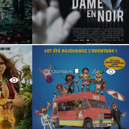
✔
120x160cm
20€
✔
8€