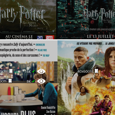
✔
60cm
40x60cm
16€
✔
0cm
8€