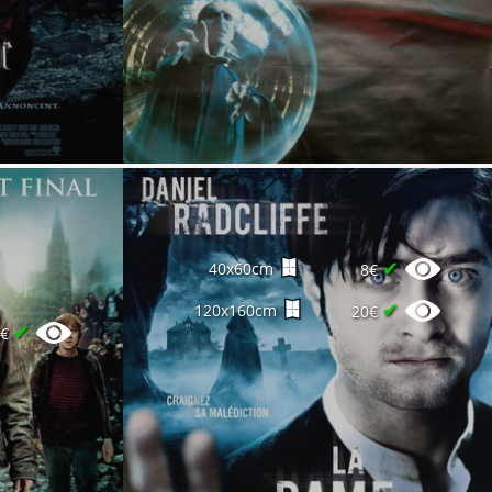
✔
40x60cm
8€
✔
120x160cm
20€
✔
5€