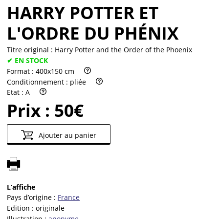
Partenaires
HARRY POTTER ET
Vendre
L'ORDRE DU PHÉNIX
Titre original :
Harry Potter and the Order of the Phoenix
✔ EN STOCK
Format :
400x150 cm
Conditionnement :
pliée
Etat :
A
Prix :
50€
Ajouter au panier
L’affiche
Pays d’origine :
France
Edition :
originale
Illustration :
anonyme