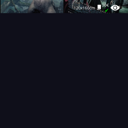
30€
120x160cm
✔
40€
120x160cm
✔
30€
120x160cm
✔
10€
40x60cm
✔
FAQ
PARTENAIRES
NEWSLETTER
CONTACT
NOUVEAUTÉS
THÉMATIQUES
AFFICHE
ÉTAT
VENDU
COLLECTIONNEUR