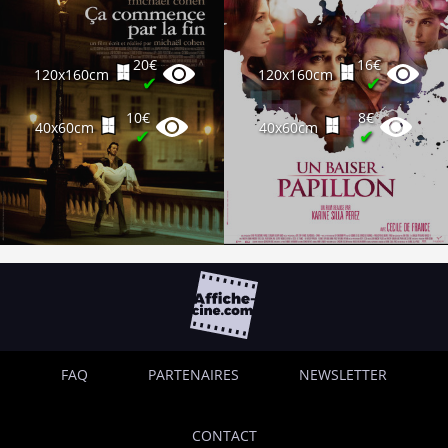
20€
16€
120x160cm
120x160cm
✔
✔
10€
8€
40x60cm
40x60cm
✔
✔
FAQ
PARTENAIRES
NEWSLETTER
CONTACT