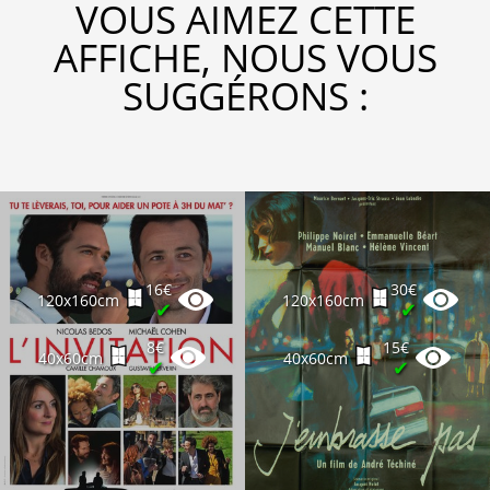
VOUS AIMEZ CETTE
AFFICHE, NOUS VOUS
SUGGÉRONS :
16€
30€
120x160cm
120x160cm
✔
✔
8€
15€
40x60cm
40x60cm
✔
✔