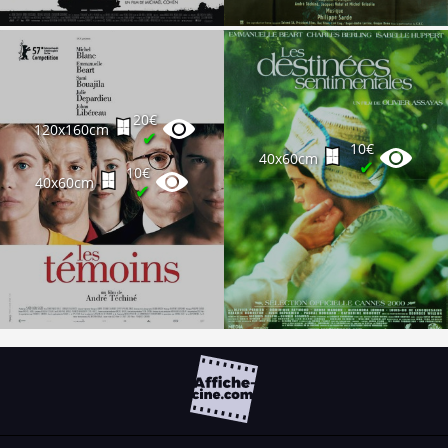
20€
120x160cm
✔
10€
40x60cm
✔
10€
40x60cm
✔