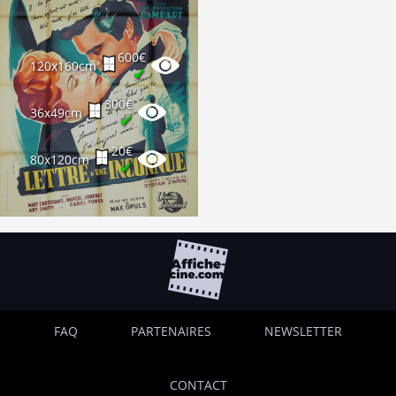
600€
120x160cm
✔
300€
36x49cm
✔
20€
80x120cm
✔
FAQ
PARTENAIRES
NEWSLETTER
CONTACT