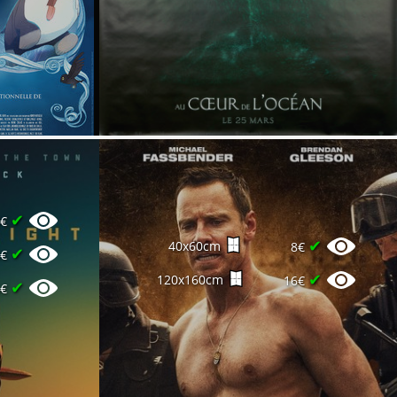
✔
0€
✔
40x60cm
8€
✔
8€
✔
120x160cm
16€
✔
6€