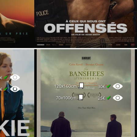
✔
8€
✔
120x160cm
30€
✔
0€
✔
70x100cm
25€