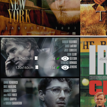
✔
40x60cm
40x6
8€
✔
120x160cm
16€