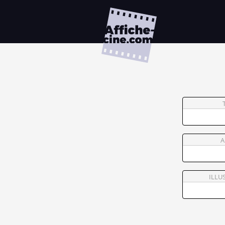
A
ILLU