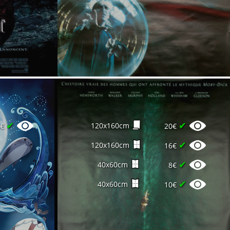
✔
✔
120x160cm
0€
20€
✔
120x160cm
16€
✔
40x60cm
8€
✔
40x60cm
10€