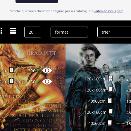
L’affiche que vous cherchez ne figure pas au catalogue ?
Faites-en nous part
Dernières recherches
Brendan Gleeson
effacer l’historique
✔
0cm
20€
120x160cm
2
✔
0cm
15€
120x160cm
2
40x60cm
1
120x160cm
4
40x60cm
1