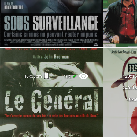
✔
40x60cm
120x1
10€
240x1
40x6