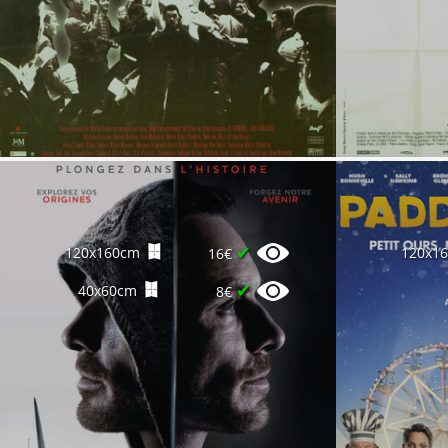
✔
120x160cm
120x1
16€
✔
40x60cm
8€