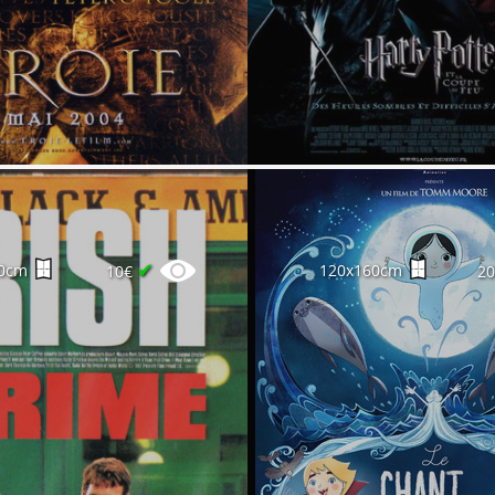
✔
0cm
120x160cm
10€
2