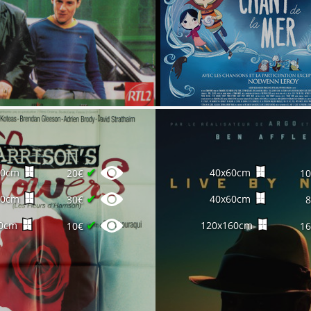
✔
60cm
40x60cm
20€
1
✔
60cm
40x60cm
30€
✔
0cm
120x160cm
10€
1