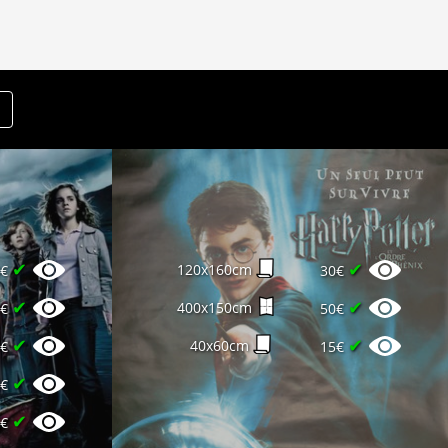
✔
✔
120x160cm
4€
30€
✔
✔
400x150cm
0€
50€
✔
✔
40x60cm
0€
15€
✔
5€
✔
5€