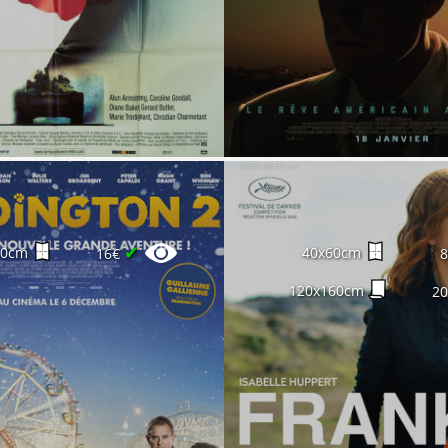
✔
60cm
40x60cm
16€
120x160cm
2