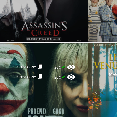
✔
120x160cm
20€
40x6
✔
120x160cm
20€