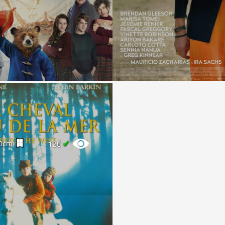
✔
0cm
12€