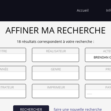
Accueil
In
AFFINER MA RECHERCHE
18 résultats correspondent à votre recherche :
TITRE
RÉALISATEUR
ACTE
NNÉE
GENRE
PRI
STRATEUR
IMPRIMEUR
PAY
RECHERCHER
faire une nouvelle recherche