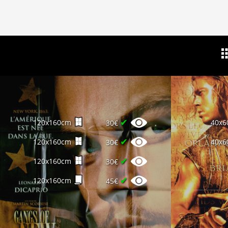
✔
120x160cm
40x6
30€
✔
120x160cm
40x6
30€
✔
120x160cm
30€
✔
120x160cm
45€