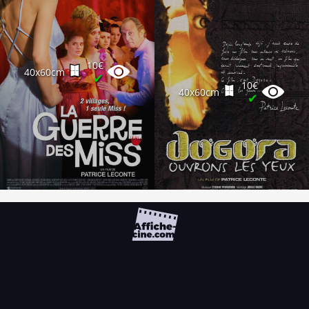
10€
40x60cm
✔
10€
40x60cm
✔
FAQ
PARTENAIRES
NEWSLETTER