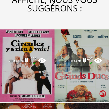
SUGGÉRONS :
11€
20€
40x60cm
120x160cm
✔
✔