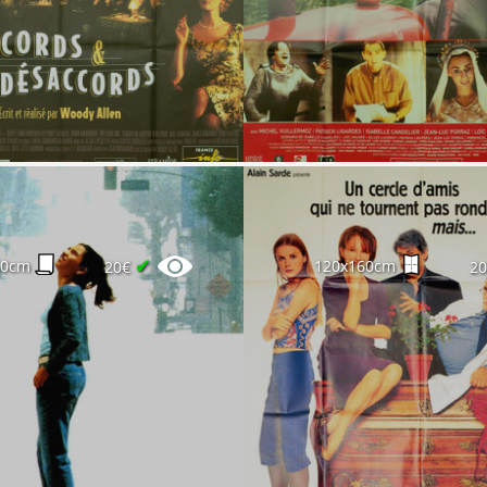
✔
60cm
120x160cm
20€
2