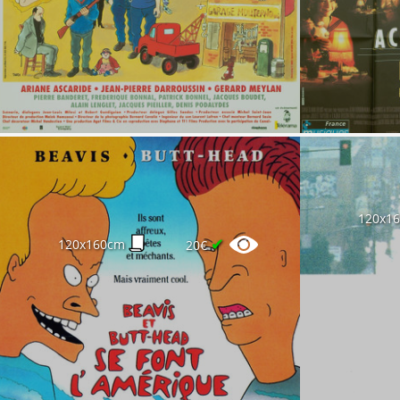
120x1
✔
120x160cm
20€