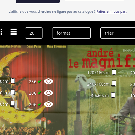
L’affiche que vous cherchez ne figure pas au catalogue ?
Faites-en nous part
Dernières recherches
comédie
effacer l’historique
120x160cm
2
✔
60cm
25€
240x160cm
2
✔
60cm
20€
40x60cm
1
✔
60cm
20€