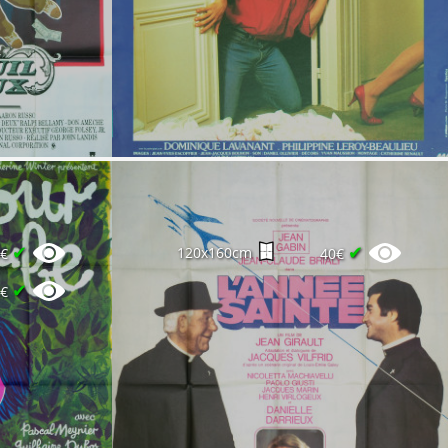
✔
✔
120x160cm
5€
40€
✔
2€