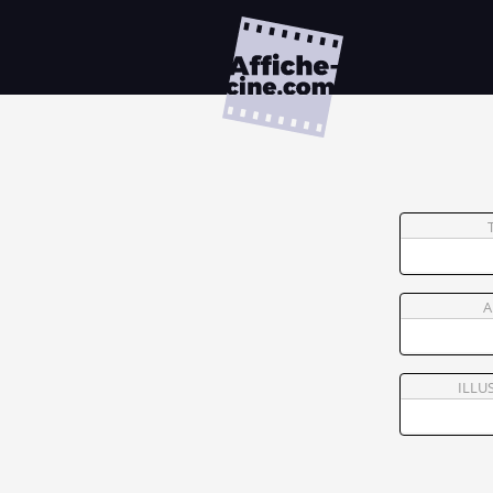
A
ILLU