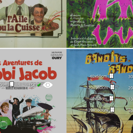
40x60cm
3
✔
0cm
15€
120x160cm
2
40x60cm
1
120x160cm
5