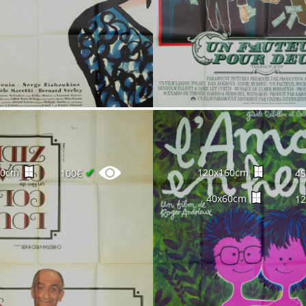
✔
60cm
120x160cm
100€
4
40x60cm
1