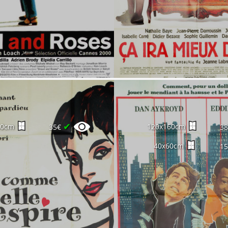
✔
60cm
120x160cm
35€
3
40x60cm
1