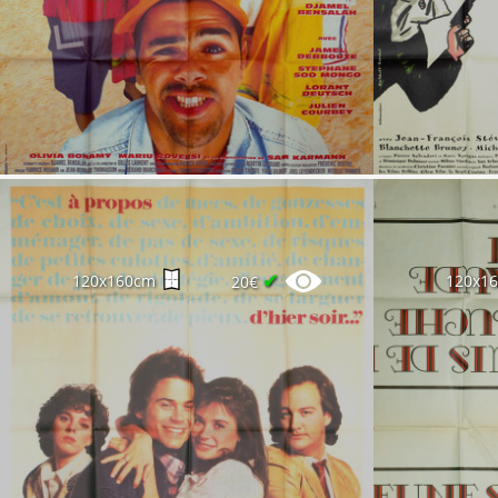
✔
120x160cm
120x1
20€