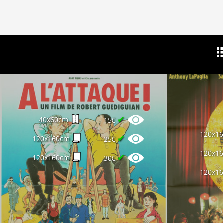
✔
40x60cm
15€
120x1
✔
120x160cm
25€
120x1
✔
120x160cm
30€
120x1