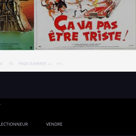
4
15
PAGE SUIVANTE →
>>|
T
LECTIONNEUR
VENDRE