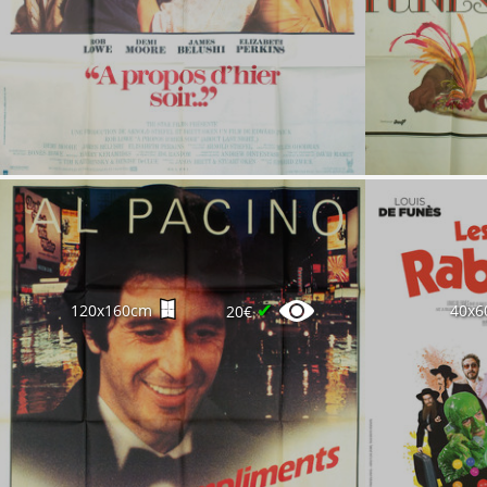
✔
120x160cm
40x6
20€