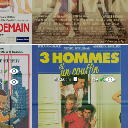
✔
8€
✔
40x60cm
12€
✔
5€