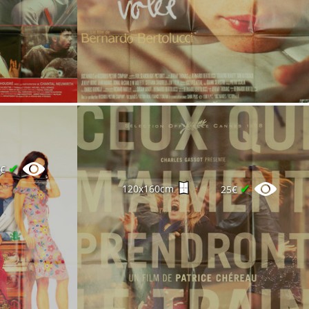
✔
0€
✔
120x160cm
25€