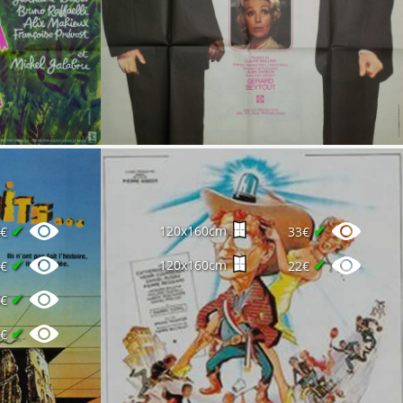
✔
✔
120x160cm
0€
33€
✔
✔
120x160cm
0€
22€
✔
0€
✔
0€