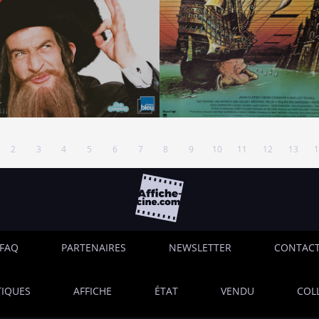
2
3
4
5
6
7
8
9
10
11
12
13
1
FAQ
PARTENAIRES
NEWSLETTER
CONTAC
IQUES
AFFICHE
ÉTAT
VENDU
COL