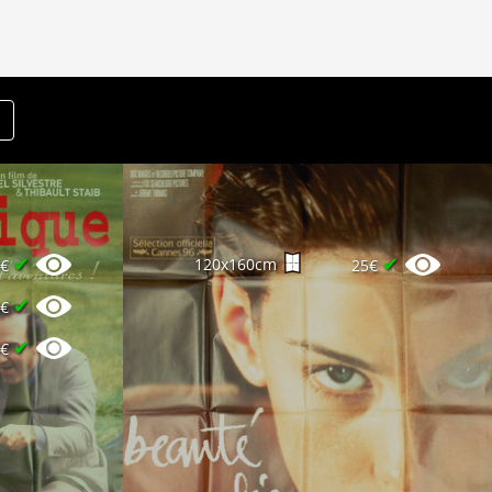
✔
✔
120x160cm
0€
25€
✔
0€
✔
0€