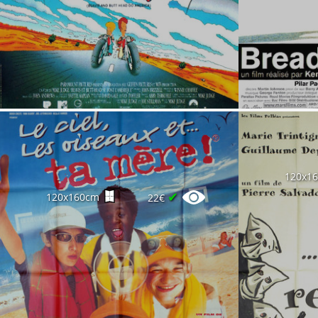
120x1
✔
120x160cm
22€