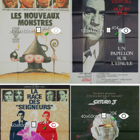
30€
45€
120x160cm
120x160cm
✔
✔
20€
40x60cm
✔
35€
60x80cm
✔