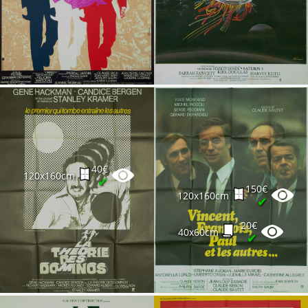
40€
120x160cm
✔
150€
120x160cm
✔
20€
40x60cm
✔