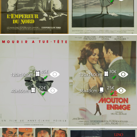
✔
45€
30€
120x160cm
120x160cm
✔
✔
22€
25€
40x60cm
36x49cm
✔
✔