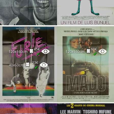
45€
60€
120x160cm
120x160cm
✔
✔
23€
40x60cm
✔