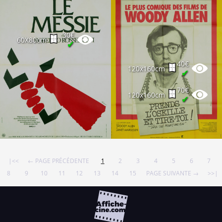
30€
60X80cm
✔
40€
120x160cm
✔
70€
120x160cm
✔
|<<
← PAGE PRÉCÉDENTE
1
2
3
4
5
6
7
8
9
10
11
12
13
14
15
PAGE SUIVANTE →
>>|