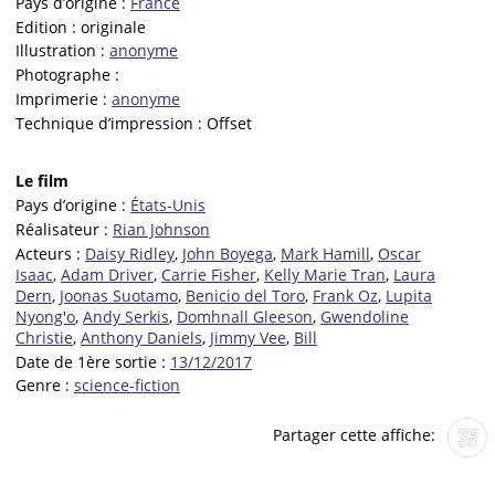
Pays d’origine :
France
Edition :
originale
Illustration :
anonyme
Photographe :
Imprimerie :
anonyme
Technique d’impression :
Offset
Le film
Pays d’origine :
États-Unis
Réalisateur :
Rian Johnson
Acteurs :
Daisy Ridley
,
John Boyega
,
Mark Hamill
,
Oscar
Isaac
,
Adam Driver
,
Carrie Fisher
,
Kelly Marie Tran
,
Laura
Dern
,
Joonas Suotamo
,
Benicio del Toro
,
Frank Oz
,
Lupita
Nyong'o
,
Andy Serkis
,
Domhnall Gleeson
,
Gwendoline
Christie
,
Anthony Daniels
,
Jimmy Vee
,
Bill
Date de 1ère sortie :
13/12/2017
Genre :
science-fiction
Partager cette affiche: