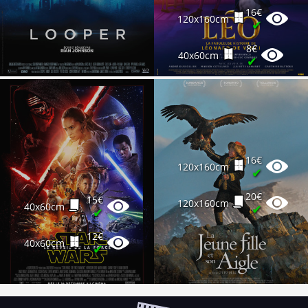
16€
120x160cm
✔
8€
40x60cm
✔
16€
120x160cm
✔
20€
15€
120x160cm
40x60cm
✔
✔
12€
40x60cm
✔