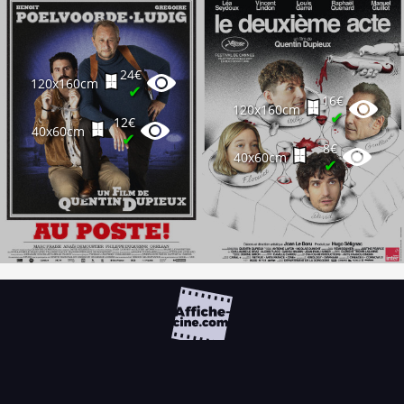
24€
120x160cm
✔
16€
120x160cm
✔
12€
40x60cm
✔
8€
40x60cm
✔
FAQ
PARTENAIRES
NEWSLETTER