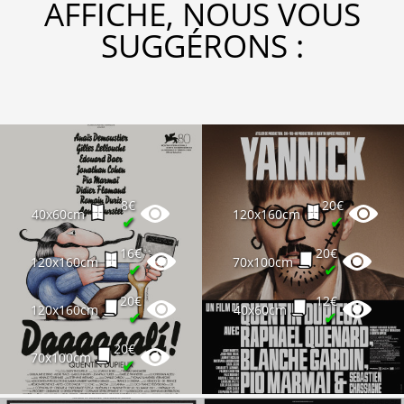
AFFICHE, NOUS VOUS
SUGGÉRONS :
8€
20€
40x60cm
120x160cm
✔
✔
16€
20€
120x160cm
70x100cm
✔
✔
20€
12€
120x160cm
40x60cm
✔
✔
20€
70x100cm
✔