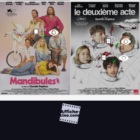
20€
70x100cm
✔
16€
120x160cm
✔
8€
40x60cm
✔
FAQ
PARTENAIRES
NEWSLETTER