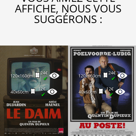
AFFICHE, NOUS VOUS
SUGGÉRONS :
24€
24€
120x160cm
120x160cm
✔
✔
12€
12€
40x60cm
40x60cm
✔
✔