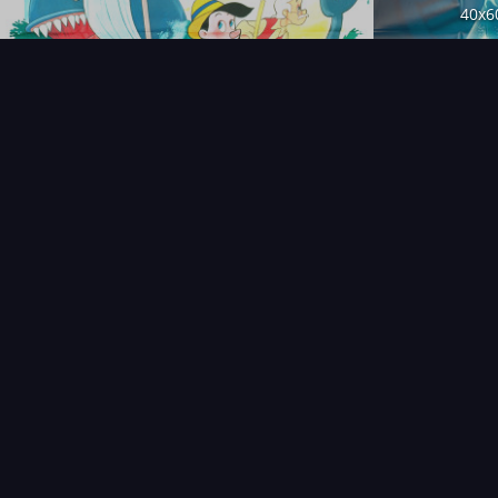
40x6
120x1
40x6
NOUVEAUTÉS
THÉMAT