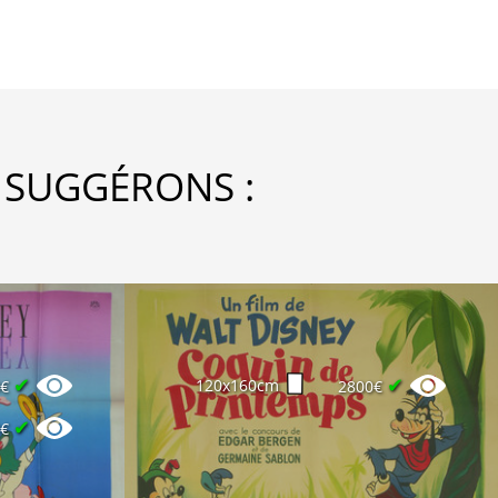
 SUGGÉRONS :
✔
✔
120x160cm
0€
2800€
✔
0€