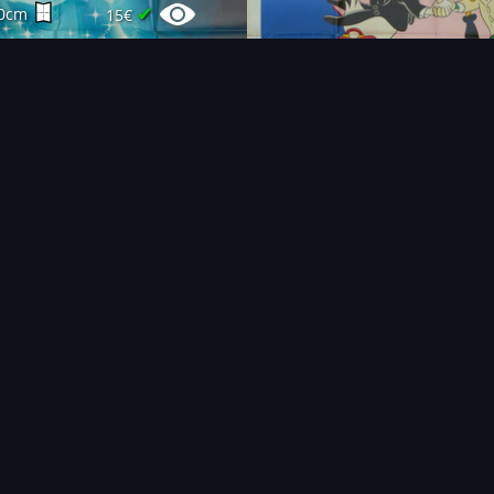
✔
0cm
15€
✔
60cm
30€
✔
0cm
12€
FAQ
PARTENAIRES
NEWSLETTER
CONTAC
IQUES
AFFICHE
ÉTAT
VENDU
COL