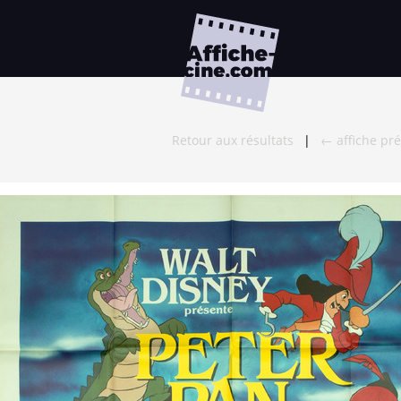
Retour aux résultats
|
← affiche pr