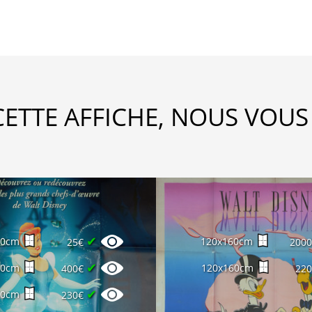
CETTE AFFICHE, NOUS VOUS
✔
60cm
120x160cm
25€
200
✔
40cm
120x160cm
400€
22
✔
60cm
230€