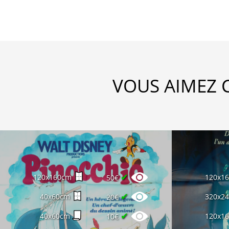
VOUS AIMEZ 
✔
120x160cm
120x1
50€
✔
40x60cm
320x2
20€
✔
40x60cm
120x1
10€