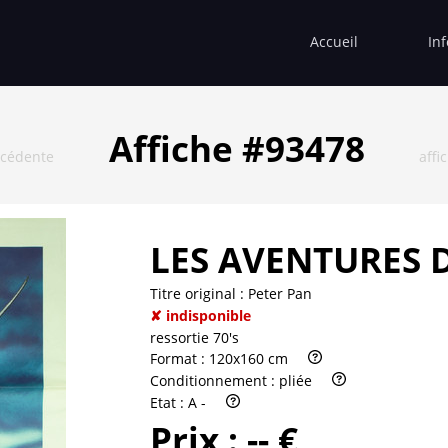
Accueil
In
Affiche #93478
écédente
affi
LES AVENTURES 
Titre original :
Peter Pan
✘ indisponible
ressortie 70's
Format :
120x160 cm
Conditionnement :
pliée
Etat :
A -
Prix :
-- €