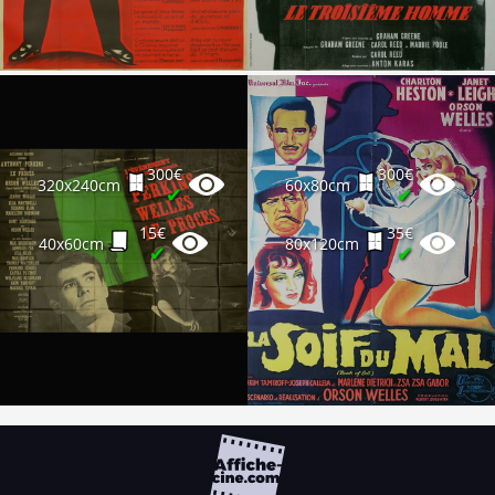
300€
300€
320x240cm
60x80cm
✔
✔
15€
35€
40x60cm
80x120cm
✔
✔