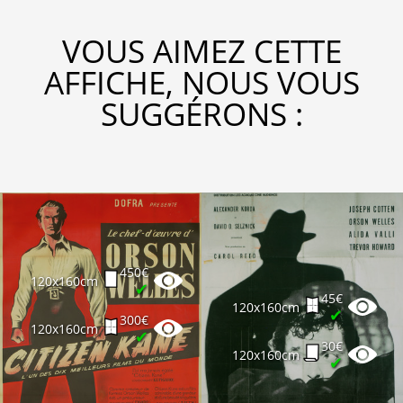
VOUS AIMEZ CETTE
AFFICHE, NOUS VOUS
SUGGÉRONS :
450€
120x160cm
✔
45€
120x160cm
✔
300€
120x160cm
✔
30€
120x160cm
✔