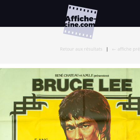
Retour aux résultats
|
← affiche pr