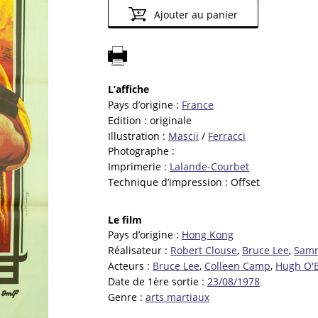
Ajouter au panier
L’affiche
Pays d’origine :
France
Edition :
originale
Illustration :
Mascii
/
Ferracci
Photographe :
Imprimerie :
Lalande-Courbet
Technique d’impression :
Offset
Le film
Pays d’origine :
Hong Kong
Réalisateur :
Robert Clouse
,
Bruce Lee
,
Sam
Acteurs :
Bruce Lee
,
Colleen Camp
,
Hugh O'B
Date de 1ère sortie :
23/08/1978
Genre :
arts martiaux