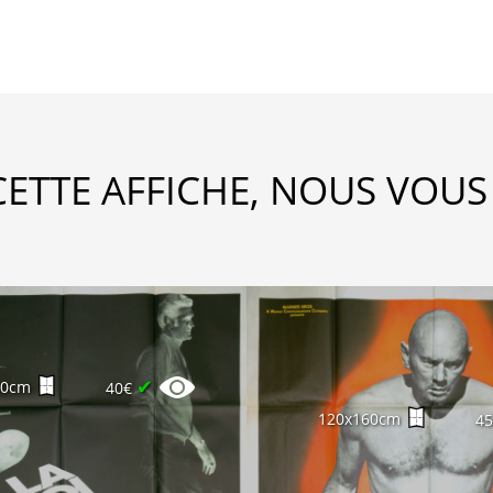
CETTE AFFICHE, NOUS VOUS
✔
60cm
40€
120x160cm
4