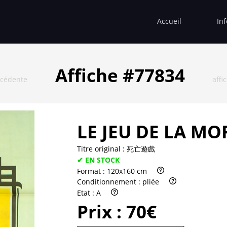
Accueil
In
Affiche #77834
écédente
affi
LE JEU DE LA MO
Titre original :
死亡遊戲
✔ EN STOCK
Format :
120x160 cm
Conditionnement :
pliée
Etat :
A
Prix :
70€