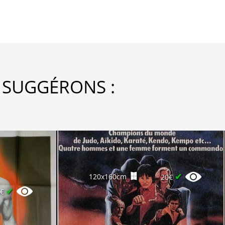
 SUGGÉRONS :
✔
120x160cm
20€
✔
5€