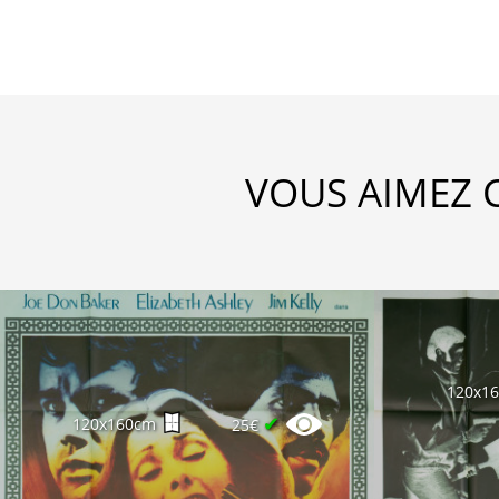
VOUS AIMEZ 
120x1
✔
120x160cm
25€