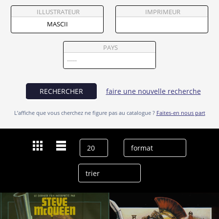
Partenaires
ILLUSTRATEUR
IMPRIMEUR
Vendre
PAYS
RECHERCHER
faire une nouvelle recherche
L’affiche que vous cherchez ne figure pas au catalogue ?
Faites-en nous part
Dernières recherches
Mascii
effacer l’historique