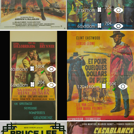
70€
33x71cm
✔
70€
60x80cm
✔
100€
40x80cm
✔
20€
150€
60x80cm
120x160cm
✔
✔