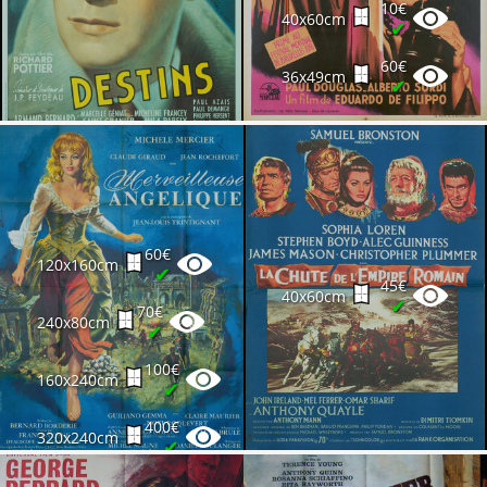
10€
40x60cm
✔
60€
36x49cm
✔
60€
120x160cm
✔
45€
40x60cm
✔
70€
240x80cm
✔
100€
160x240cm
✔
400€
320x240cm
✔