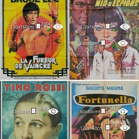
100€
60€
120x160cm
120x160cm
✔
✔
45€
60x80cm
✔
30€
74€
40x60cm
60x80cm
✔
✔
20€
120x160cm
✔