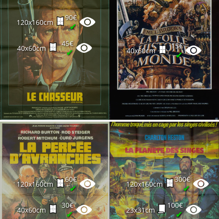
90€
120x160cm
✔
45€
15€
40x60cm
40x60cm
✔
✔
60€
300€
120x160cm
120x160cm
✔
✔
30€
100€
40x60cm
23x31cm
✔
✔