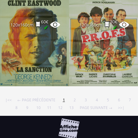
60€
30€
120x160cm
120x160cm
✔
✔
|<<
← PAGE PRÉCÉDENTE
1
2
3
4
5
6
7
8
9
10
11
12
13
PAGE SUIVANTE →
>>|