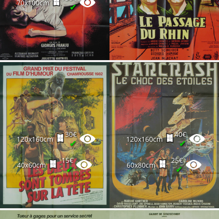
70x100cm
✔
30€
40€
120x160cm
120x160cm
✔
✔
15€
25€
40x60cm
60x80cm
✔
✔