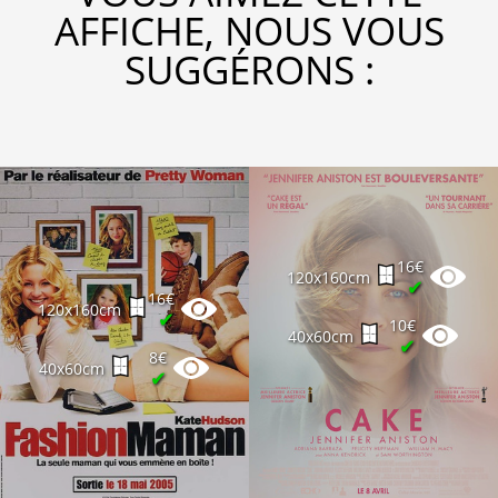
AFFICHE, NOUS VOUS
SUGGÉRONS :
16€
120x160cm
✔
16€
120x160cm
✔
10€
40x60cm
✔
8€
40x60cm
✔