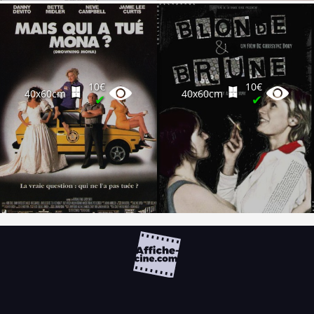
10€
10€
40x60cm
40x60cm
✔
✔
FAQ
PARTENAIRES
NEWSLETTER