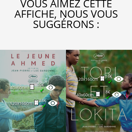
VOUS AIMEZ CETTE
AFFICHE, NOUS VOUS
SUGGÉRONS :
16€
120x160cm
✔
10€
40x60cm
✔
8€
40x60cm
✔
24€
120x160cm
✔