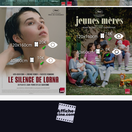
16€
120x160cm
✔
20€
120x160cm
✔
8€
40x60cm
✔
10€
40x60cm
✔