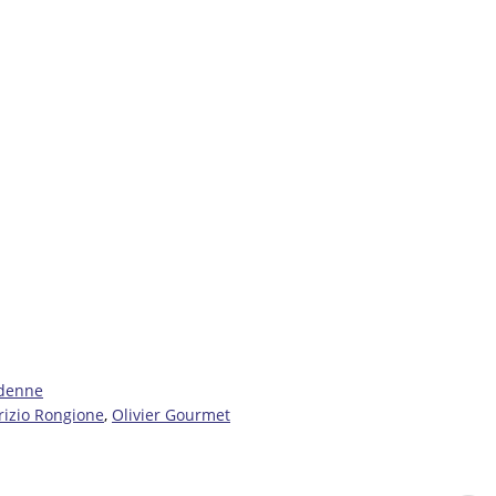
denne
rizio Rongione
,
Olivier Gourmet