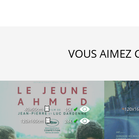
VOUS AIMEZ 
✔
40x60cm
120x1
10€
✔
120x160cm
24€