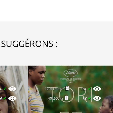
 SUGGÉRONS :
✔
✔
120x160cm
0€
16€
✔
✔
40x60cm
0€
8€