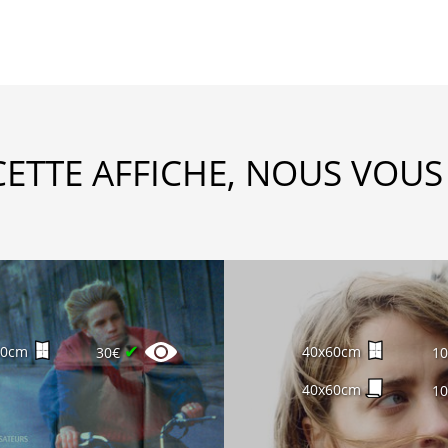
CETTE AFFICHE, NOUS VOUS
✔
60cm
40x60cm
30€
1
40x60cm
1