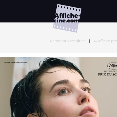
Retour aux résultats
|
← affiche pr