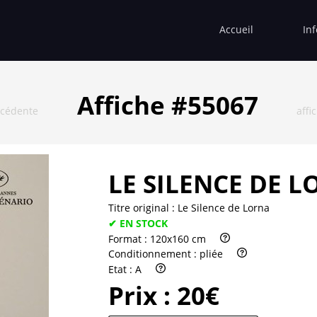
Accueil
In
Affiche #55067
écédente
affi
LE SILENCE DE 
Titre original :
Le Silence de Lorna
✔ EN STOCK
Format :
120x160 cm
Conditionnement :
pliée
Etat :
A
Prix :
20€