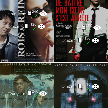
24€
120x160cm
✔
12€
35€
40x60cm
120x160cm
✔
✔
15€
40x60cm
✔
9€
40x60cm
✔
24€
120x160cm
✔