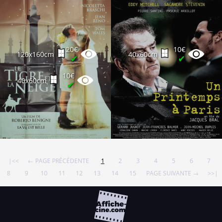
20€
10€
120x160cm
40x60cm
✔
✔
10€
40x60cm
✔
|<<
← PAGE PRÉCÉDENTE
1
2
3
4
5
6
7
8
9
10
11
12
13
14
15
PAGE SUIVANTE →
>>|