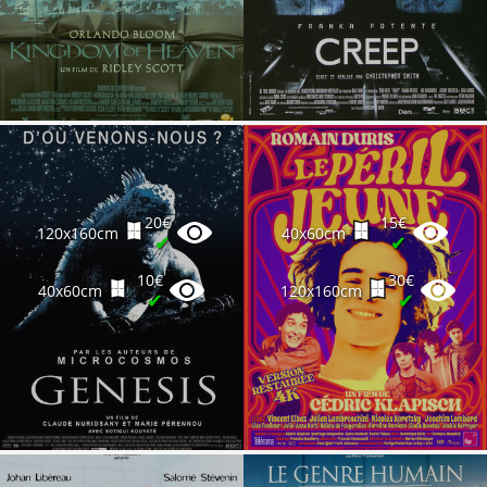
20€
15€
120x160cm
40x60cm
✔
✔
10€
30€
40x60cm
120x160cm
✔
✔