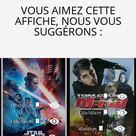
VOUS AIMEZ CETTE
AFFICHE, NOUS VOUS
SUGGÉRONS :
30€
120x160cm
✔
30€
120x160cm
✔
20€
120x160cm
✔
40€
120x160cm
✔
15€
40x60cm
✔
15€