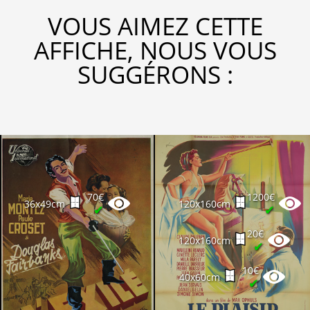
VOUS AIMEZ CETTE
AFFICHE, NOUS VOUS
SUGGÉRONS :
70€
1200€
36x49cm
120x160cm
✔
✔
20€
120x160cm
✔
10€
40x60cm
✔