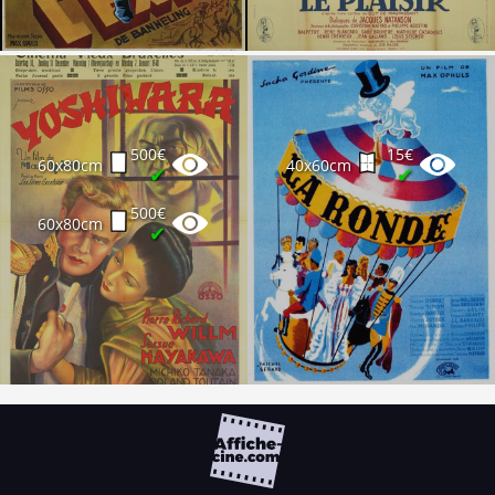
500€
15€
60x80cm
40x60cm
✔
✔
500€
60x80cm
✔