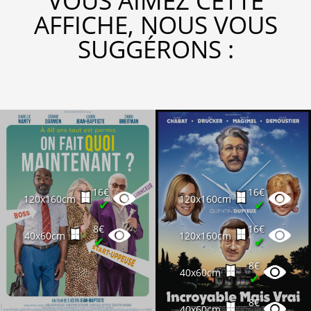
VOUS AIMEZ CETTE
AFFICHE, NOUS VOUS
SUGGÉRONS :
16€
16€
120x160cm
120x160cm
✔
✔
8€
16€
40x60cm
120x160cm
✔
✔
8€
40x60cm
✔
8€
40x60cm