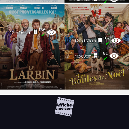
✔
16€
120x160cm
✔
16€
120x160cm
✔
8€
40x60cm
✔
FAQ
PARTENAIRES
NEWSLETTER