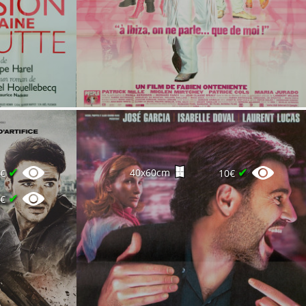
✔
✔
40x60cm
8€
10€
✔
6€