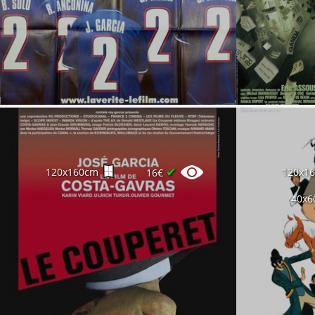
✔
120x160cm
120x1
16€
40x6