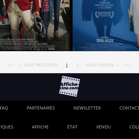
|<<
← PAGE PRÉCÉDENTE
1
2
PAGE SUIVANTE →
>>|
FAQ
PARTENAIRES
NEWSLETTER
CONTAC
IQUES
AFFICHE
ÉTAT
VENDU
COL