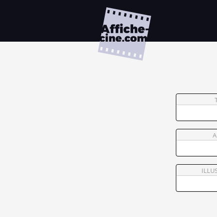
A
ILLU