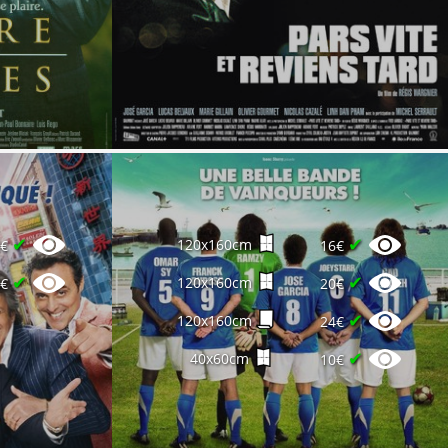
✔
✔
120x160cm
0€
16€
✔
✔
120x160cm
0€
20€
✔
120x160cm
24€
✔
40x60cm
10€