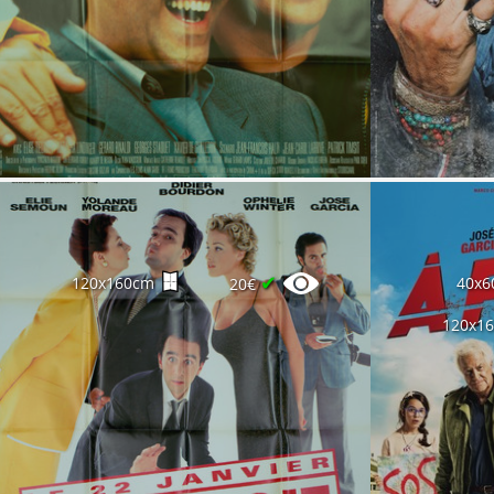
✔
120x160cm
40x6
20€
120x1