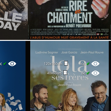
✔
✔
120x160cm
0€
16€
✔
40x60cm
8€