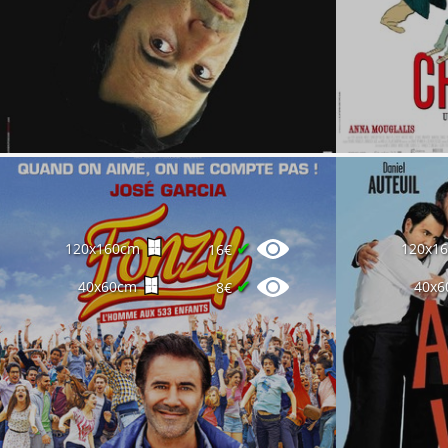
✔
120x160cm
120x1
16€
✔
40x60cm
40x6
8€