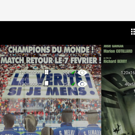
✔
120x160cm
120x1
20€
✔
120x160cm
40x6
25€