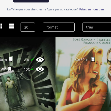
L’affiche que vous cherchez ne figure pas au catalogue ?
Faites-en nous part
Dernières recherches
José Garcia
effacer l’historique
✔
60cm
40x60cm
20€
✔
0cm
10€