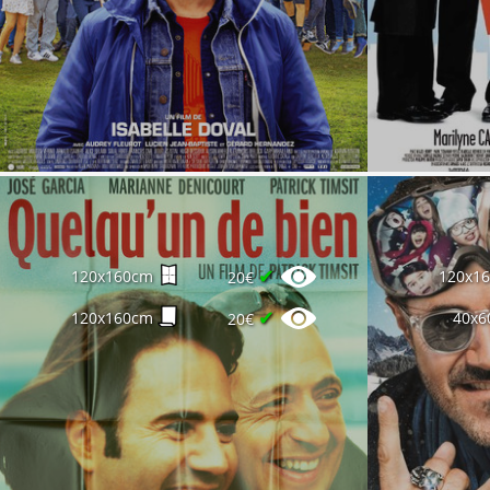
✔
120x160cm
120x1
20€
✔
120x160cm
40x6
20€