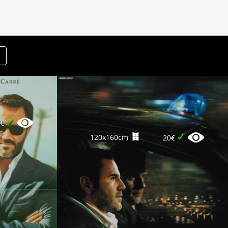
✔
8€
✔
120x160cm
20€