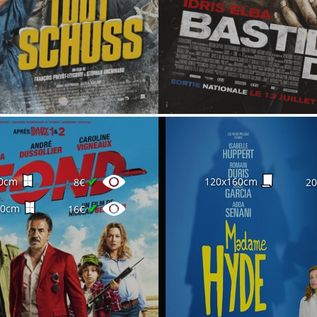
✔
0cm
120x160cm
8€
2
✔
60cm
16€