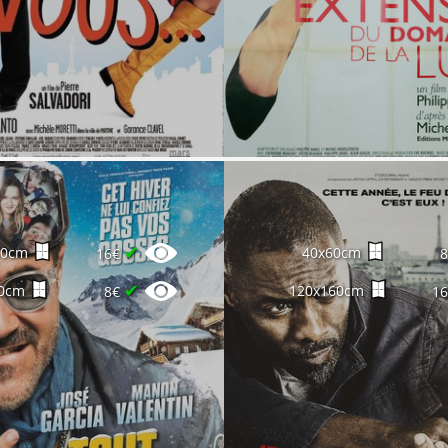
✔
60cm
40x60cm
16€
✔
0cm
120x160cm
8€
1