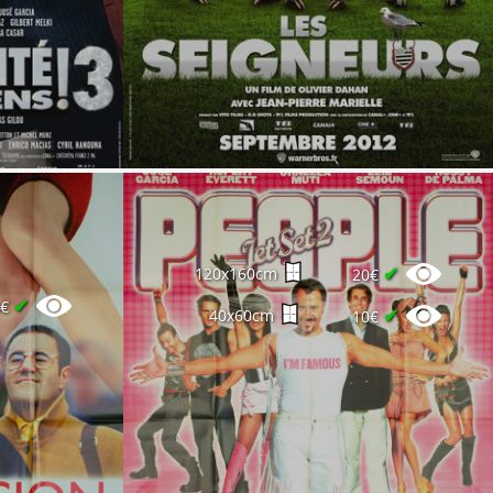
✔
120x160cm
20€
✔
0€
✔
40x60cm
10€