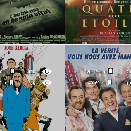
✔
60cm
120x160cm
16€
2
✔
0cm
40x60cm
8€
1