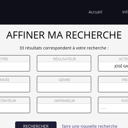
Accueil
In
AFFINER MA RECHERCHE
33 résultats correspondent à votre recherche :
TITRE
RÉALISATEUR
ACTE
NNÉE
GENRE
PRI
STRATEUR
IMPRIMEUR
PAY
RECHERCHER
faire une nouvelle recherche