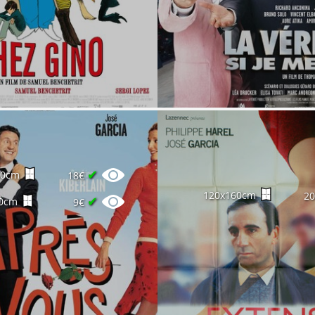
✔
60cm
18€
120x160cm
2
✔
0cm
9€