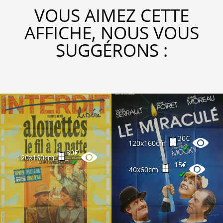
VOUS AIMEZ CETTE
AFFICHE, NOUS VOUS
SUGGÉRONS :
30€
120x160cm
✔
30€
120x160cm
✔
15€
40x60cm
✔