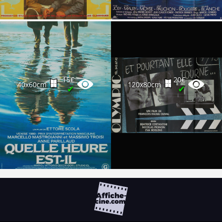
15€
20€
40x60cm
120x80cm
✔
✔