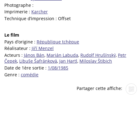
Photographe :
Imprimerie :
Karcher
Technique d’impression :
Offset
Le film
Pays d’origine :
République tchèque
Réalisateur :
Jiří Menzel
Acteurs :
János Bán
,
Marián Labuda
,
Rudolf Hrušínský
,
Petr
Čepek
,
Libuše Šafránková
,
Jan Hartl
,
Miloslav Štibich
Date de 1ère sortie :
1/08/1985
Genre :
comédie
Partager cette affiche: