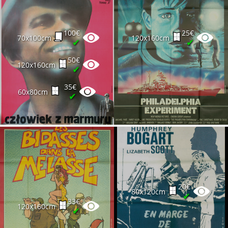
100€
25€
70x100cm
120x160cm
✔
✔
50€
120x160cm
✔
35€
60x80cm
✔
20€
80x120cm
✔
33€
120x160cm
✔