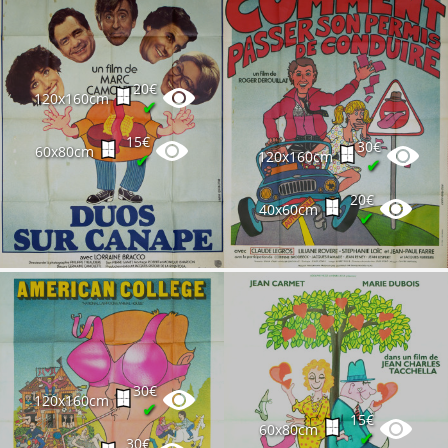
20€
120x160cm
✔
15€
30€
60x80cm
120x160cm
✔
✔
20€
40x60cm
✔
30€
120x160cm
✔
15€
60x80cm
✔
30€