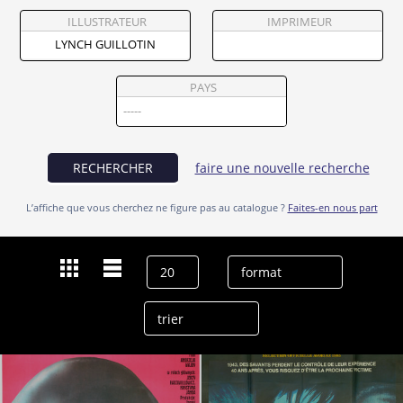
Partenaires
ILLUSTRATEUR
IMPRIMEUR
Vendre
PAYS
RECHERCHER
faire une nouvelle recherche
L’affiche que vous cherchez ne figure pas au catalogue ?
Faites-en nous part
Dernières recherches
Lynch Guillotin
effacer l’historique