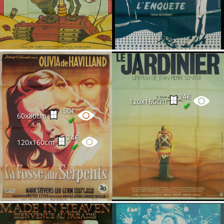
24€
120x160cm
✔
150€
60x80cm
✔
24€
120x160cm
✔