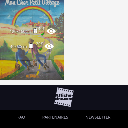
40€
120x160cm
✔
20€
40x60cm
✔
FAQ
PARTENAIRES
NEWSLETTER