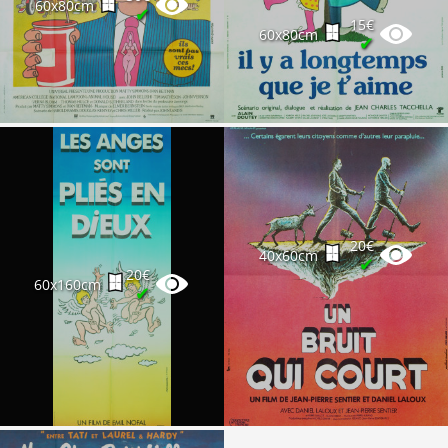
60x80cm
✔
15€
60x80cm
✔
20€
40x60cm
✔
20€
60x160cm
✔