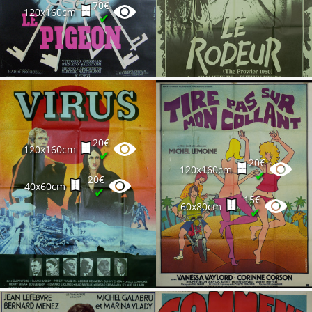
70€
120x160cm
✔
20€
120x160cm
✔
20€
120x160cm
✔
20€
40x60cm
✔
15€
60x80cm
✔