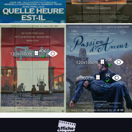
40€
120x160cm
✔
20€
120x160cm
✔
8€
40x60cm
✔