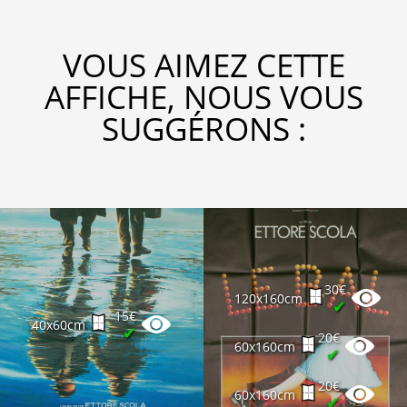
VOUS AIMEZ CETTE
AFFICHE, NOUS VOUS
SUGGÉRONS :
30€
120x160cm
✔
15€
40x60cm
✔
20€
60x160cm
✔
20€
60x160cm
✔