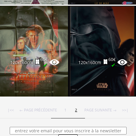
60€
60€
120x160cm
120x160cm
✔
✔
|<<
← PAGE PRÉCÉDENTE
1
2
PAGE SUIVANTE →
>>|