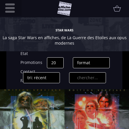
Accueil
STAR WARS
Infos pratiques
La saga Star Wars en affiches, de La Guerre des Etoiles aux opus
modernes
Affiche
Etat
Promotions
Contact
FAQ
Communauté
Collectionneur
Vendu
Thématiques