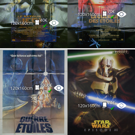
Partenaires
Vendre
70€
120x160cm
✔
40€
120x160cm
✔
1000€
120x160cm
✔
74€
120x160cm
✔