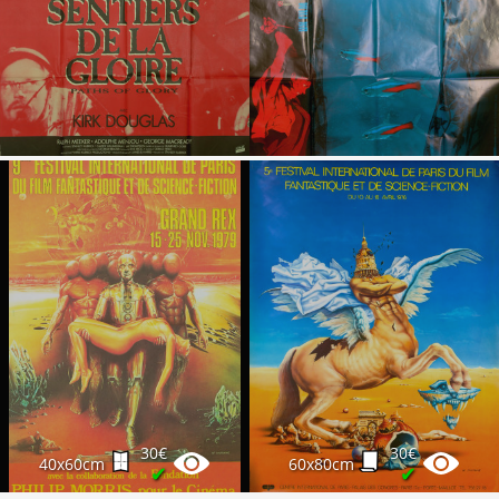
30€
30€
40x60cm
60x80cm
✔
✔