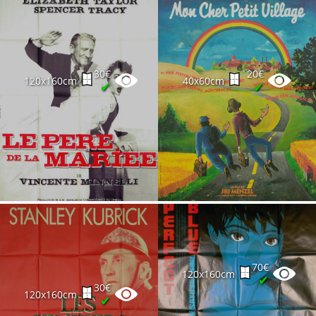
30€
20€
120x160cm
40x60cm
✔
✔
70€
120x160cm
✔
30€
120x160cm
✔