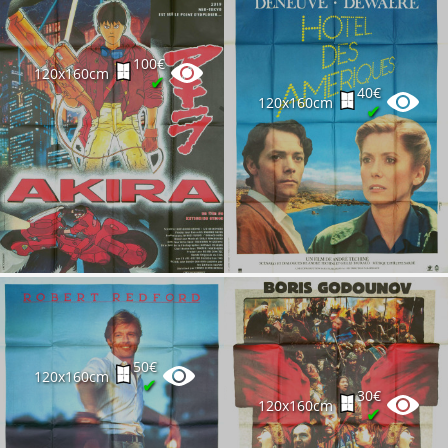
100€
120x160cm
✔
40€
120x160cm
✔
50€
120x160cm
✔
30€
120x160cm
✔