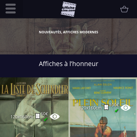
Accueil
NOUVEAUTÉS, AFFICHES MODERNES
Infos pratiques
Affiche
Etat
Affiches à l’honneur
Promotions
Contact
FAQ
Communauté
100€
120x160cm
Collectionneur
✔
60€
120x160cm
Vendu
✔
Thématiques