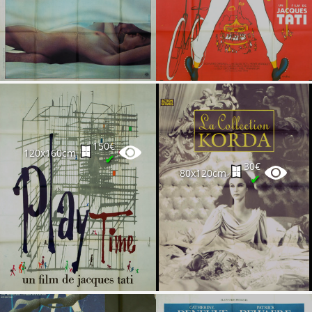
150€
120x160cm
✔
30€
80x120cm
✔