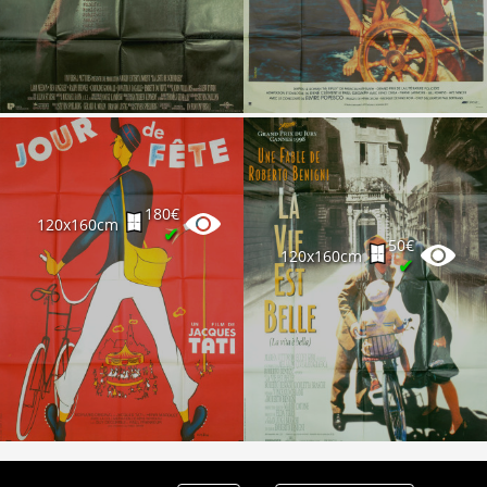
Partenaires
Vendre
180€
120x160cm
✔
50€
120x160cm
✔