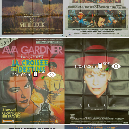
30€
120x160cm
✔
25€
120x160cm
✔