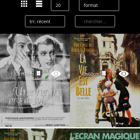
30€
20€
120x160cm
40x60cm
✔
✔