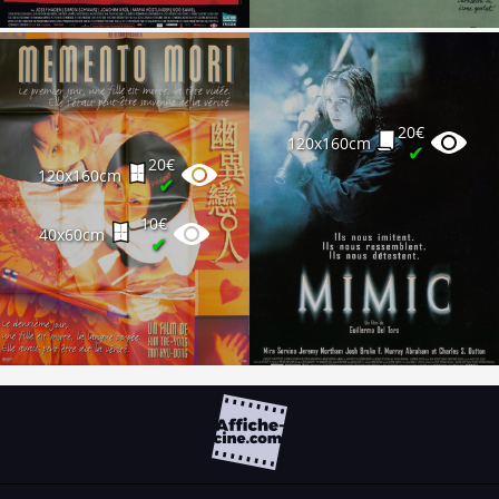
20€
120x160cm
✔
20€
120x160cm
✔
10€
40x60cm
✔