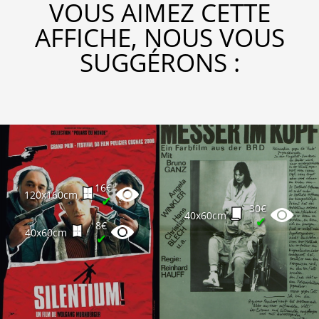
VOUS AIMEZ CETTE
AFFICHE, NOUS VOUS
SUGGÉRONS :
16€
120x160cm
✔
30€
40x60cm
✔
8€
40x60cm
✔