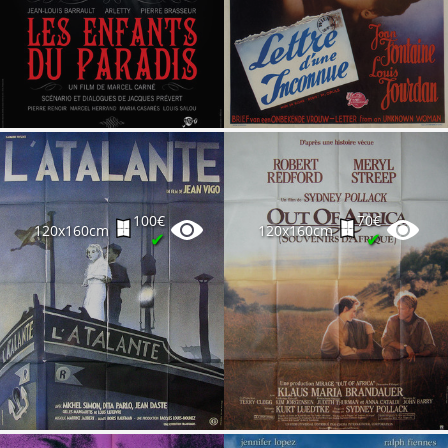
100€
70€
120x160cm
120x160cm
✔
✔