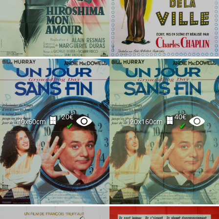
20€
40€
40x60cm
120x160cm
✔
✔