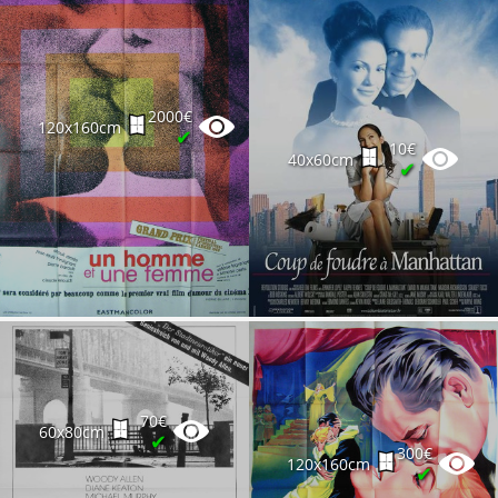
2000€
120x160cm
✔
10€
40x60cm
✔
70€
60x80cm
✔
300€
120x160cm
✔