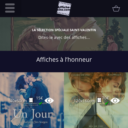
Accueil
LA SÉLECTION SPÉCIALE SAINT-VALENTIN
Infos pratiques
Dites-le avec des affiches...
Affiche
Etat
Affiches à l’honneur
Promotions
Contact
FAQ
Communauté
15€
70€
40x60cm
120x160cm
Collectionneur
✔
✔
Vendu
Thématiques