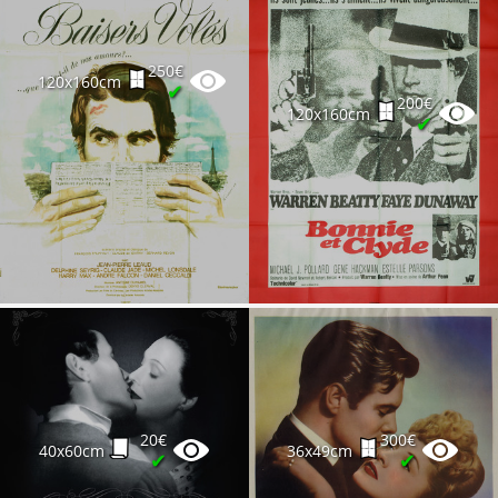
250€
120x160cm
✔
200€
120x160cm
✔
20€
300€
40x60cm
36x49cm
✔
✔