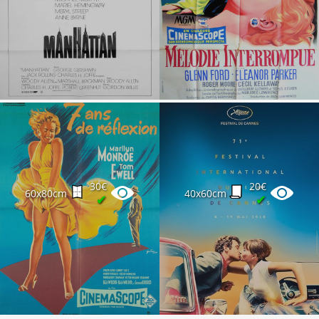
30€
20€
60x80cm
40x60cm
✔
✔