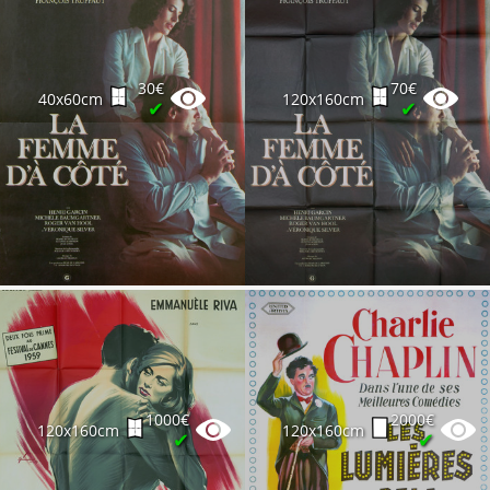
30€
70€
40x60cm
120x160cm
✔
✔
1000€
2000€
120x160cm
120x160cm
✔
✔