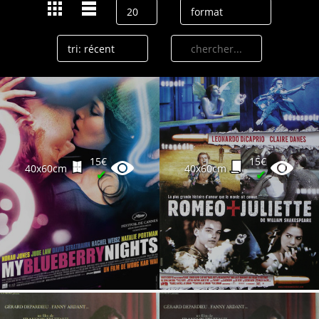
15€
15€
40x60cm
40x60cm
✔
✔