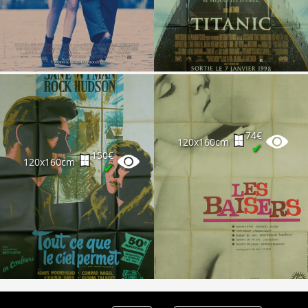
Partenaires
Vendre
74€
120x160cm
✔
150€
120x160cm
✔