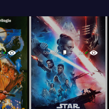
✔
✔
120x160cm
5€
30€