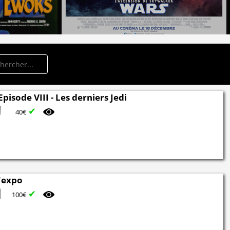
Episode VIII - Les derniers Jedi
✔
40€
l'expo
✔
100€