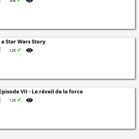
30€
a Star Wars Story
✔
12€
Episode VII - Le réveil de la force
✔
12€