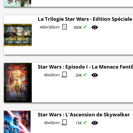
La Trilogie Star Wars - Edition Spéciale
✔
400x300cm
300€
Star Wars : Episode I - La Menace Fan
✔
40x60cm
20€
Star Wars : L'Ascension de Skywalker
✔
40x60cm
15€