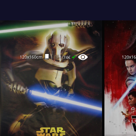
✔
120x160cm
120x1
74€