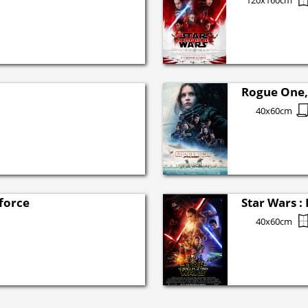
120x160cm
Rogue One, 
40x60cm
 force
Star Wars : 
40x60cm