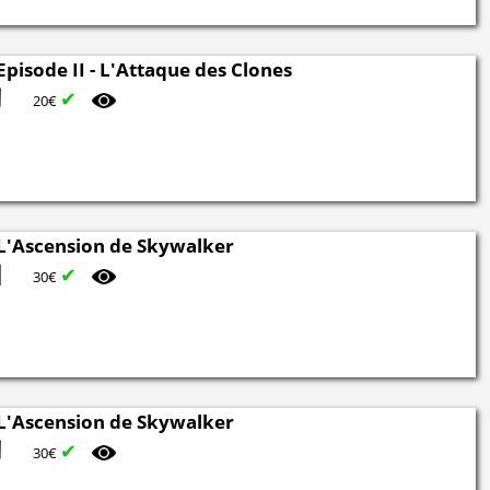
 Episode II - L'Attaque des Clones
✔
20€
 L'Ascension de Skywalker
✔
30€
 L'Ascension de Skywalker
✔
30€