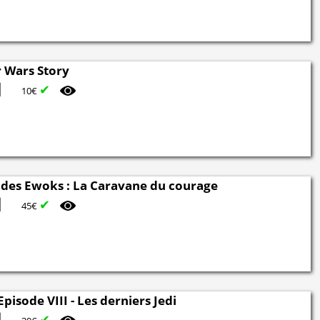
ar Wars Story
✔
10€
 des Ewoks : La Caravane du courage
✔
45€
Episode VIII - Les derniers Jedi
✔