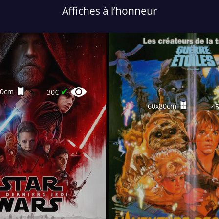
Affiches à l’honneur
✔
60cm
30€
60x80cm
4