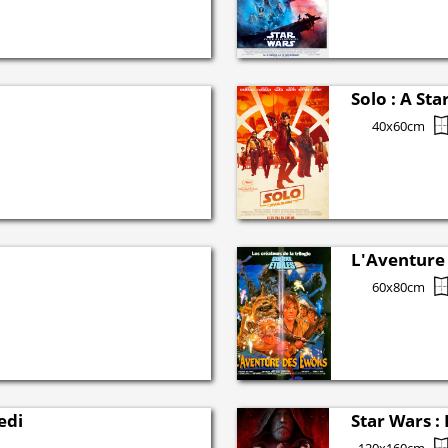
Solo : A St
40x60cm
L'Aventure
60x80cm
edi
Star Wars : 