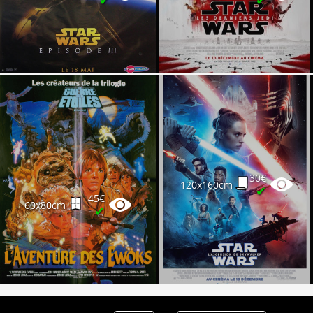
Partenaires
Vendre
30€
120x160cm
✔
45€
60x80cm
✔