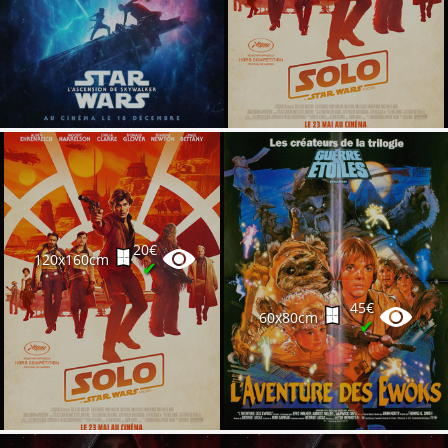
20€
120x160cm
✔
45€
60x80cm
✔