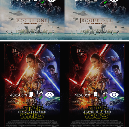
✔
✔
15€
12€
40x60cm
40x60cm
✔
✔