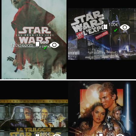
100€
200x150cm
✔
50€
120x160cm
✔
300€
20€