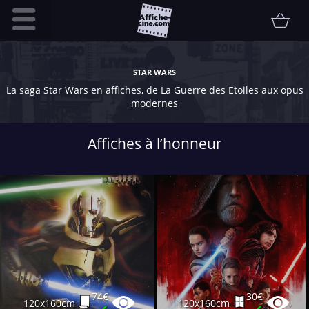
Accueil
STAR WARS
Infos pratiques
La saga Star Wars en affiches, de La Guerre des Etoiles aux opus
modernes
Affiche
Etat
Affiches à l’honneur
Promotions
Contact
FAQ
Communauté
Collectionneur
Vendu
Thématiques
74€
30€
120x160cm
120x160cm
✔
✔