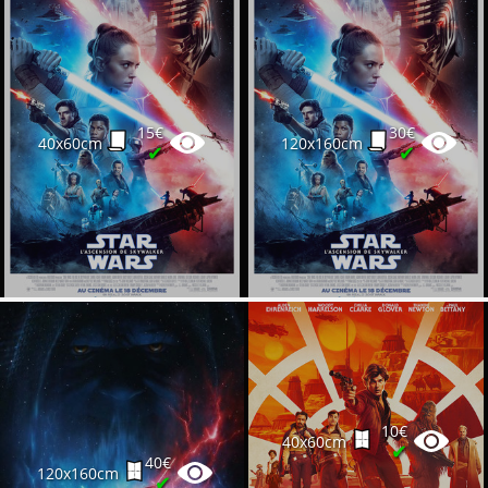
15€
30€
40x60cm
120x160cm
✔
✔
10€
40x60cm
✔
40€
120x160cm
✔