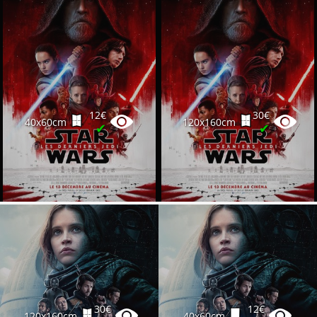
12€
30€
40x60cm
120x160cm
✔
✔
30€
12€
120x160cm
40x60cm