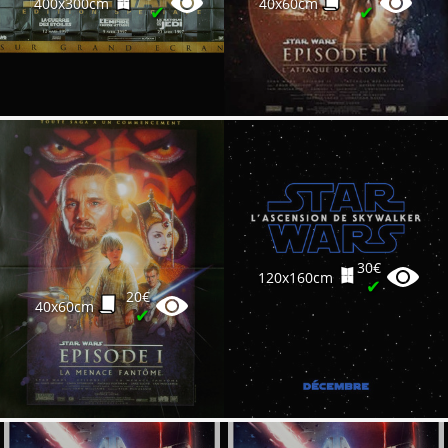
400x300cm
40x60cm
✔
✔
30€
120x160cm
✔
20€
40x60cm
✔