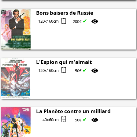
Bons baisers de Russie
✔
120x160cm
200€
L'Espion qui m'aimait
✔
120x160cm
50€
La Planète contre un milliard
✔
40x60cm
50€