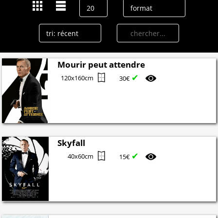
Mourir peut attendre
✔
120x160cm
30€
Skyfall
✔
40x60cm
15€