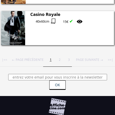
Casino Royale
✔
40x60cm
15€
|<<
← PAGE PRÉCÉDENTE
1
2
3
PAGE SUIVANTE →
>>|
OK