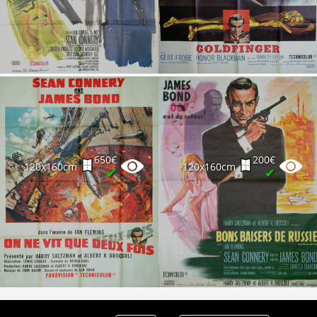
Partenaires
Vendre
650€
200€
120x160cm
120x160cm
✔
✔