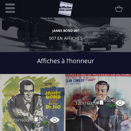
Accueil
JAMES BOND 007
Infos pratiques
007 EN AFFICHES
Affiche
Etat
Affiches à l’honneur
Promotions
Contact
FAQ
Communauté
800€
120x160cm
Collectionneur
✔
Vendu
250€
120x160cm
✔
Thématiques