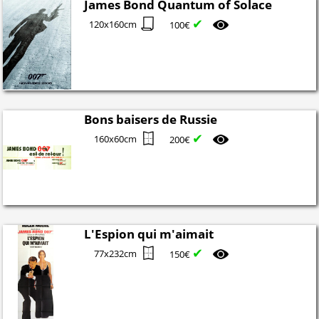
James Bond Quantum of Solace
✔
120x160cm
100€
Bons baisers de Russie
✔
160x60cm
200€
L'Espion qui m'aimait
✔
77x232cm
150€