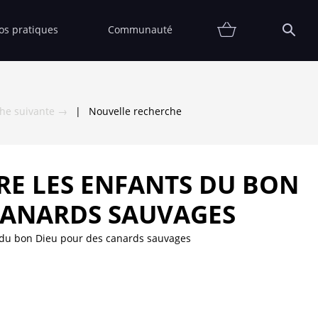
fos pratiques
Communauté
Promotions
Contact
Affiche
FAQ
Etat
Collectionneur
Thématiques
Partenaires
Vendre
Vendu
che suivante →
|
Nouvelle recherche
RE LES ENFANTS DU BON
CANARDS SAUVAGES
 du bon Dieu pour des canards sauvages