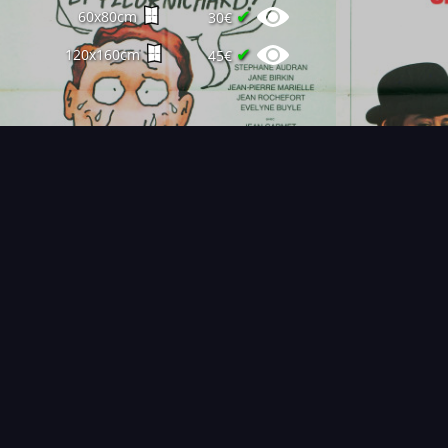
✔
60x80cm
30€
✔
120x160cm
45€