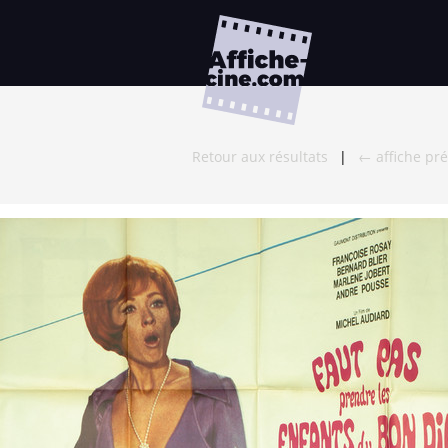
Retour aux résultats
|
← affiche pr