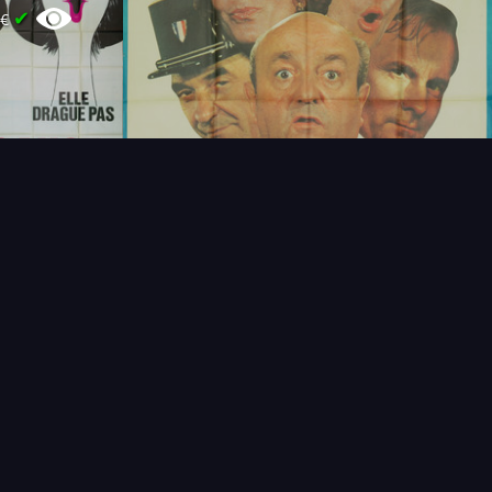
✔
0€
T