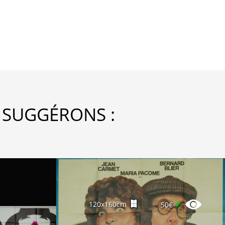
 SUGGÉRONS :
✔
120x160cm
50€