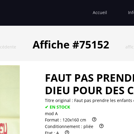
Accueil
In
Affiche #75152
écédente
affi
FAUT PAS PREND
DIEU POUR DES 
Titre original :
Faut pas prendre les enfants
✔ EN STOCK
mod A
Format :
120x160 cm
Conditionnement :
pliée
Etat :
A