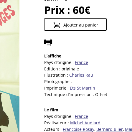
Prix :
60€
Ajouter au panier
L’affiche
Pays d’origine :
France
Edition :
originale
Illustration :
Charles Rau
Photographe :
Imprimerie :
Ets St Martin
Technique d’impression :
Offset
Le film
Pays d’origine :
France
Réalisateur :
Michel Audiard
Acteurs :
Francoise Rosay
,
Bernard Blier
,
Mar