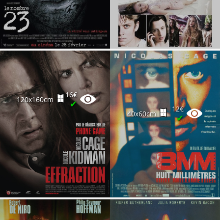
16€
120x160cm
✔
12€
40x60cm
✔