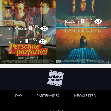
10€
40x60cm
✔
18€
120x160cm
✔
10€
40x60cm
✔
FAQ
PARTENAIRES
NEWSLETTER
CONTACT