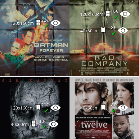
16€
120x160cm
✔
22€
120x160cm
✔
8€
40x60cm
✔
20€
8€
120x160cm
40x60cm
✔
✔
10€
40x60cm
✔