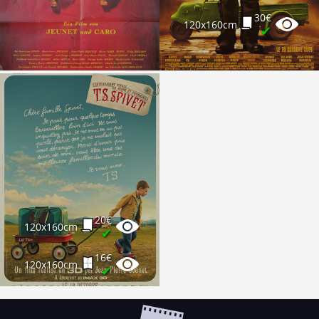
30€
120x160cm
✔
20€
120x160cm
✔
16€
120x160cm
✔
8€
40x60cm
✔