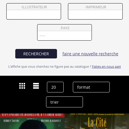
Partenaires
ILLUSTRATEUR
IMPRIMEUR
Vendre
PAYS
RECHERCHER
faire une nouvelle recherche
L’affiche que vous cherchez ne figure pas au catalogue ?
Faites-en nous part
Dernières recherches
Jean-Pierre Jeunet
effacer l’historique