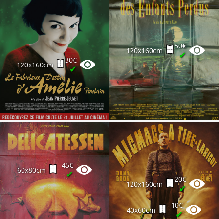
50€
120x160cm
✔
30€
120x160cm
✔
45€
60x80cm
✔
20€
120x160cm
✔
10€
40x60cm
✔