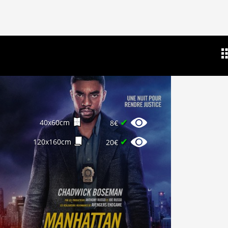
✔
40x60cm
8€
✔
120x160cm
20€