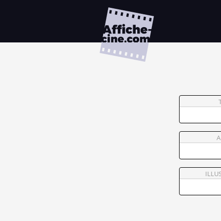
A
ILLU