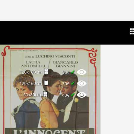
✔
120x160cm
50€
✔
120x160cm
30€
✔
60x80cm
40€