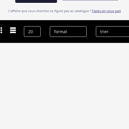
L’affiche que vous cherchez ne figure pas au catalogue ?
Faites-en nous part
Dernières recherches
Franz Fischer
effacer l’historique