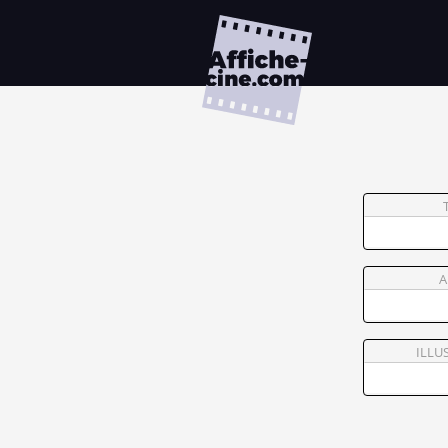
A
ILLU