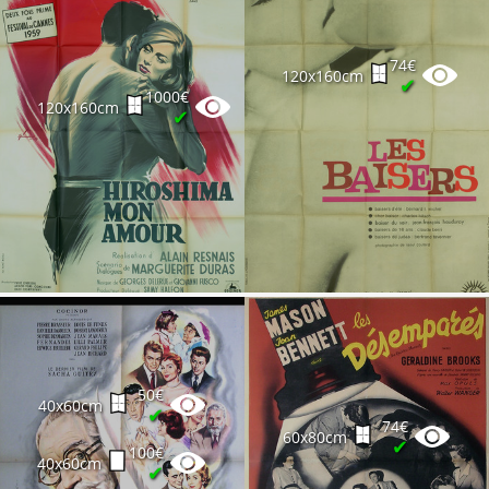
74€
120x160cm
✔
1000€
120x160cm
✔
50€
40x60cm
✔
74€
60x80cm
✔
100€
40x60cm
✔