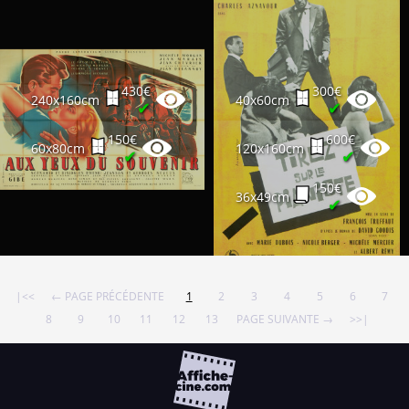
430€
300€
240x160cm
40x60cm
✔
✔
150€
600€
60x80cm
120x160cm
✔
✔
150€
36x49cm
✔
|<<
← PAGE PRÉCÉDENTE
1
2
3
4
5
6
7
8
9
10
11
12
13
PAGE SUIVANTE →
>>|