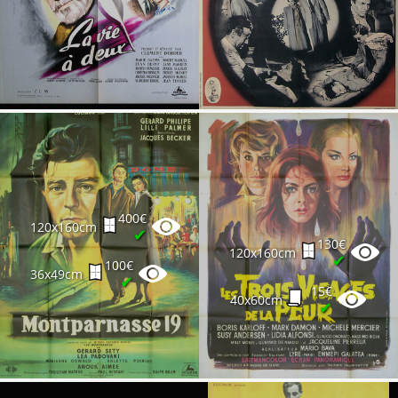
400€
120x160cm
✔
130€
120x160cm
✔
100€
36x49cm
✔
15€
40x60cm
✔