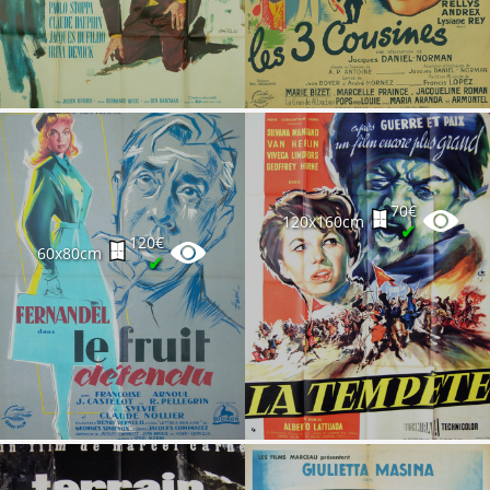
70€
120x160cm
✔
120€
60x80cm
✔