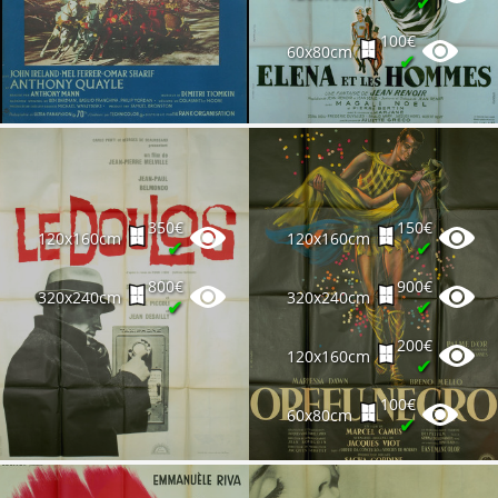
✔
100€
60x80cm
✔
350€
150€
120x160cm
120x160cm
✔
✔
800€
900€
320x240cm
320x240cm
✔
✔
200€
120x160cm
✔
100€
60x80cm
✔