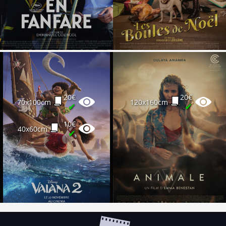
20€
20€
70x100cm
120x160cm
✔
✔
10€
40x60cm
✔