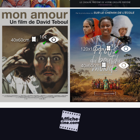
10€
40x60cm
✔
16€
120x160cm
✔
8€
40x60cm
✔