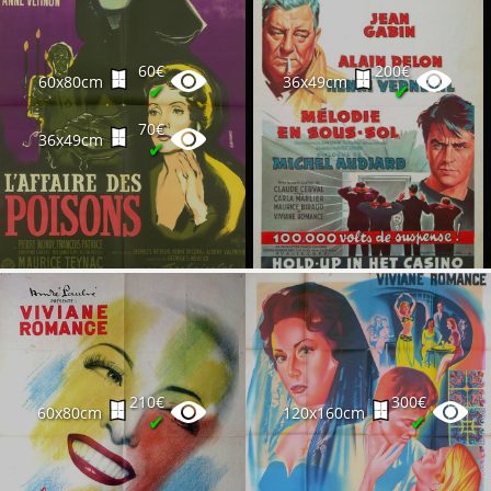
60€
200€
60x80cm
36x49cm
✔
✔
70€
36x49cm
✔
210€
300€
60x80cm
120x160cm
✔
✔