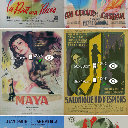
200€
60x80cm
✔
120€
60x80cm
✔
100€
36x49cm
✔