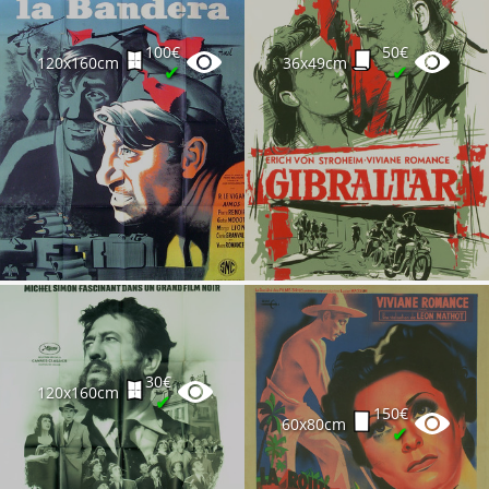
100€
50€
120x160cm
36x49cm
✔
✔
30€
120x160cm
✔
150€
60x80cm
✔