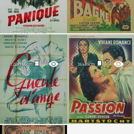
60€
70€
120x160cm
36x49cm
✔
✔